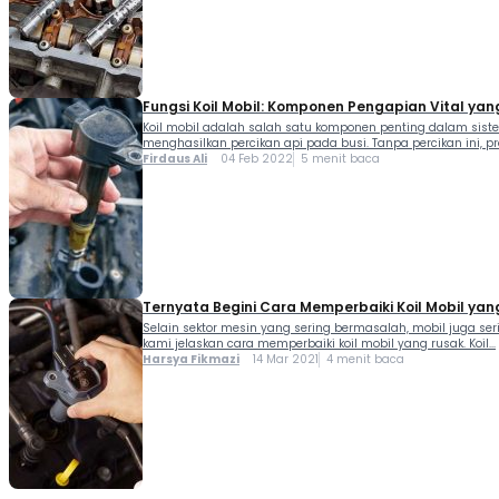
Fungsi Koil Mobil: Komponen Pengapian Vital yan
Koil mobil adalah salah satu komponen penting dalam sist
menghasilkan percikan api pada busi. Tanpa percikan ini, pr
Firdaus Ali
04 Feb 2022
5 menit baca
Ternyata Begini Cara Memperbaiki Koil Mobil yan
Selain sektor mesin yang sering bermasalah, mobil juga ser
kami jelaskan cara memperbaiki koil mobil yang rusak. Koil...
Harsya Fikmazi
14 Mar 2021
4 menit baca