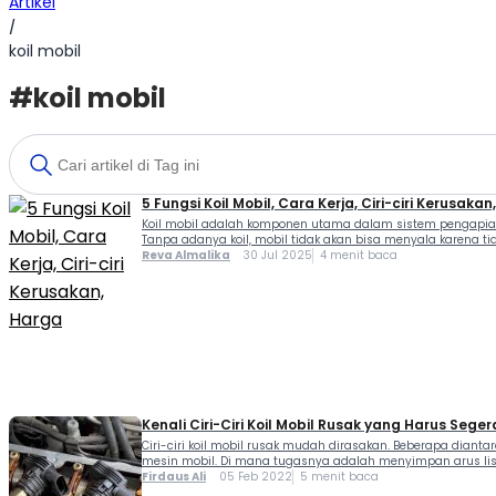
Artikel
/
koil mobil
#koil mobil
5 Fungsi Koil Mobil, Cara Kerja, Ciri-ciri Kerusaka
Koil mobil adalah komponen utama dalam sistem pengapian
Tanpa adanya koil, mobil tidak akan bisa menyala karena tid
Reva Almalika
30 Jul 2025
4 menit baca
Kenali Ciri-Ciri Koil Mobil Rusak yang Harus Seger
Ciri-ciri koil mobil rusak mudah dirasakan. Beberapa dian
mesin mobil. Di mana tugasnya adalah menyimpan arus listri
Firdaus Ali
05 Feb 2022
5 menit baca