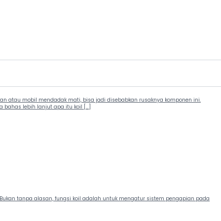
n atau mobil mendadak mati, bisa jadi disebabkan rusaknya komponen ini.
bahas lebih lanjut apa itu koil […]
. Bukan tanpa alasan, fungsi koil adalah untuk mengatur sistem pengapian pada