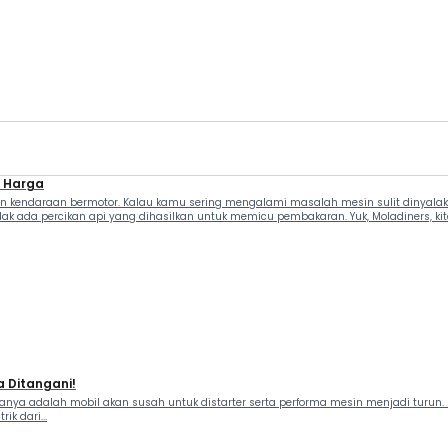
n, Harga
 kendaraan bermotor. Kalau kamu sering mengalami masalah mesin sulit dinyalaka
ak ada percikan api yang dihasilkan untuk memicu pembakaran. Yuk, Moladiners, kita 
a Ditangani!
taranya adalah mobil akan susah untuk distarter serta performa mesin menjadi turun
k dari...