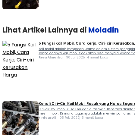
Lihat Artikel Lainnya di
Moladin
5 Fungsi Koil Mobil, Cara Kerja, Ciri-ciri Kerusaka
Koil mobil adalah komponen utama dalam sistem pengapian
Tanpa adanya koil, mobil tidak akan bisa menyala karena tid
Reva Almalika
30 Jul 2025
4 menit baca
Kenali Ciri-Ciri Koil Mobil Rusak yang Harus Seger
Ciri-ciri koil mobil rusak mudah dirasakan. Beberapa dian
mesin mobil. Di mana tugasnya adalah menyimpan arus listri
Firdaus Ali
05 Feb 2022
5 menit baca