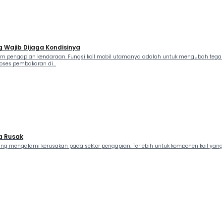
g Wajib Dijaga Kondisinya
em pengapian kendaraan. Fungsi koil mobil utamanya adalah untuk mengubah tegang
oses pembakaran di...
g Rusak
ing mengalami kerusakan pada sektor pengapian. Terlebih untuk komponen koil yang r