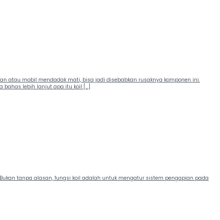
n atau mobil mendadak mati, bisa jadi disebabkan rusaknya komponen ini.
bahas lebih lanjut apa itu koil […]
. Bukan tanpa alasan, fungsi koil adalah untuk mengatur sistem pengapian pada