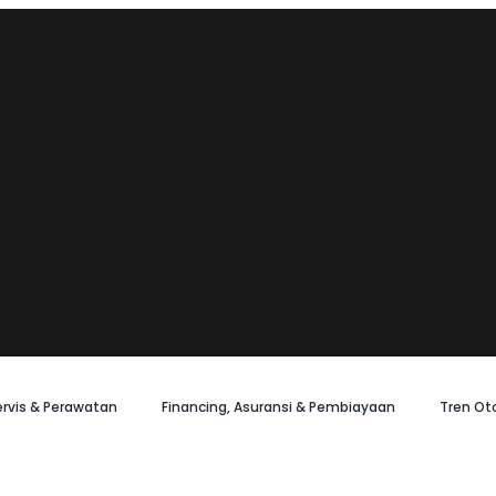
ervis & Perawatan
Financing, Asuransi & Pembiayaan
Tren Ot