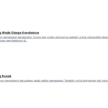
g Wajib Dijaga Kondisinya
em pengapian kendaraan. Fungsi koil mobil utamanya adalah untuk mengubah tegang
oses pembakaran di...
g Rusak
ing mengalami kerusakan pada sektor pengapian. Terlebih untuk komponen koil yang r