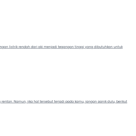
an listrik rendah dari aki menjadi tegangan tinggi yang dibutuhkan untuk
entan. Namun, jika hal tersebut terjadi pada kamu, jangan panik dulu, berikut