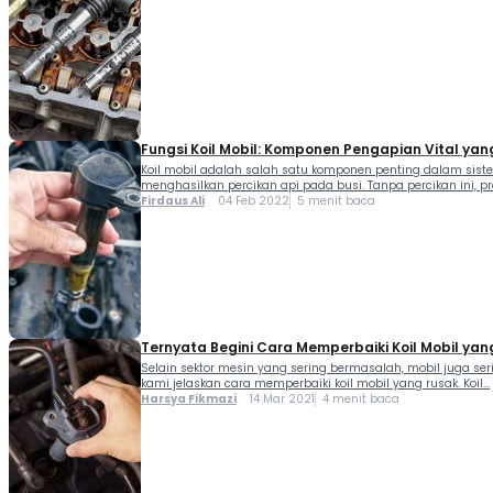
Fungsi Koil Mobil: Komponen Pengapian Vital yan
Koil mobil adalah salah satu komponen penting dalam sist
menghasilkan percikan api pada busi. Tanpa percikan ini, pr
Firdaus Ali
04 Feb 2022
5 menit baca
Ternyata Begini Cara Memperbaiki Koil Mobil yan
Selain sektor mesin yang sering bermasalah, mobil juga ser
kami jelaskan cara memperbaiki koil mobil yang rusak. Koil...
Harsya Fikmazi
14 Mar 2021
4 menit baca