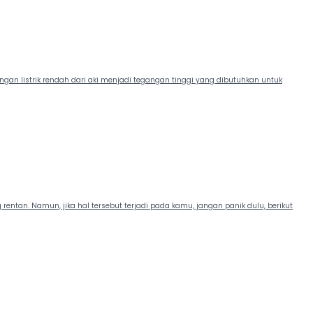
an listrik rendah dari aki menjadi tegangan tinggi yang dibutuhkan untuk
entan. Namun, jika hal tersebut terjadi pada kamu, jangan panik dulu, berikut