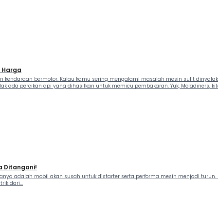
n, Harga
 kendaraan bermotor. Kalau kamu sering mengalami masalah mesin sulit dinyalaka
ak ada percikan api yang dihasilkan untuk memicu pembakaran. Yuk, Moladiners, kita 
a Ditangani!
taranya adalah mobil akan susah untuk distarter serta performa mesin menjadi turun
k dari...