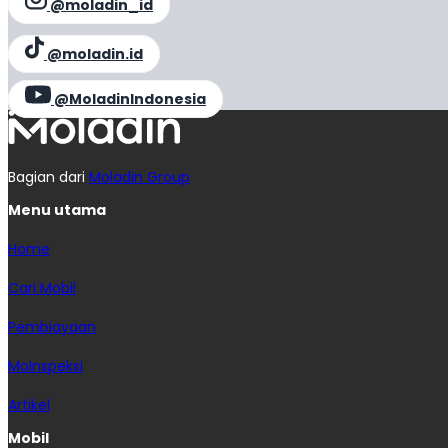
@moladin_id
@moladin.id
@MoladinIndonesia
Bagian dari
Moladin Group
Menu utama
Home
Cari Mobil
Pembiayaan
MoInspeksi
Artikel
Mobil