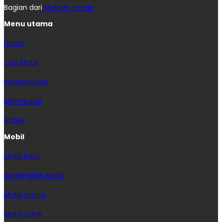
Bagian dari
Moladin Group
Menu utama
Home
Cari Mobil
Pembiayaan
MoInspeksi
Artikel
Mobil
Mobil Baru
Bandingkan Mobil
Mobil Hybrid
Mobil Listrik