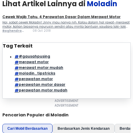
Lihat Artikel Lainnya di
Moladin
Cewek Wajib Tahu, 4 Perawatan Dasar Dalam Merawat Motor
Hai, sobat cewek Moladin! Jinny mau nanya nih. Kalau dalam hal rawat-merawat
motor, kalian biasanya ngurusin sendiri atau minta bantuan saudara laki-laki
atau bahkan bokap, sih? Ayo ngacung yang suka merawat motornya sendiri. Nah,
Baghendra
08 Oct 2018
buat yang suka merawat motornya sendiri kamu harus tahu cara perawatan
Lodra
motor agar awet, pasti sudah tahu lah apa saja yang […]
Tag Terkait
#gausahpusing
merawat motor
merawat motor mudah
moladin_tipstricks
perawatan motor
perawatan motor dasar
perawatan motor mudah
Pencarian Populer di Moladin
Cari Mobil Berdasarkan
Berdasarkan Jenis Kendaraan
Berdas