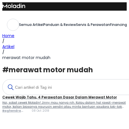
Skip
to
content
Semua Artikel
Panduan & Review
Servis & Perawatan
Financing,
Home
/
Artikel
/
merawat motor mudah
#merawat motor mudah
Cewek Wajib Tahu, 4 Perawatan Dasar Dalam Merawat Motor
Hai, sobat cewek Moladin! Jinny mau nanya nih. Kalau dalam hal rawat-merawat
motor, kalian biasanya ngurusin sendiri atau minta bantuan saudara laki-laki
atau bahkan bokap, sih? Ayo ngacung yang suka merawat motornya sendiri. Nah,
Baghendra
08 Oct 2018
buat yang suka merawat motornya sendiri kamu harus tahu cara perawatan
Lodra
motor agar awet, pasti sudah tahu lah apa saja yang […]