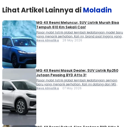
Lihat Artikel Lainnya di
Moladin
MG 4X Resmi Meluncur, SUV Listrik Murah Bisa
Tempuh 610 Km Sekali Cas!
Pasar mobil listrik global kembali kedatangan model baru
yang menarik perhatian. Kali ini, brand asal Inggris yang
berada di bawah naungan SAIC Motor, yakni MG Motor
Reva Almalika
28 May 2026
resmi memperkenalkan MG 4X di China. Kehadiran MG 4X
langsung mencuri perhatian karena menawarkan
kombinasi desain modern, fitur pintar, hingga jarak
tempuh yang kompetitif. SUV listrik kompak ini juga […]
MG 4X Resmi Masuk Dealer, SUV Listrik Rp250
Jutaan Pesaing BYD Atto 3!
Pasar mobil listrik global kembali kedatangan pemain
baru yang menarik perhatian. Kali ini datang dari MG
Motor lewat MG 4X, SUV listrik kompak yang digadang-
Reva Almalika
07 May 2026
gadang menjadi rival kuat BYD Atto 3. Moladiners,
kehadiran MG 4X cukup menarik karena bukan hanya
menawarkan desain modern, tetapi juga dibekali teknologi
baterai terbaru hingga fitur kabin premium. Bahkan, model
[…]