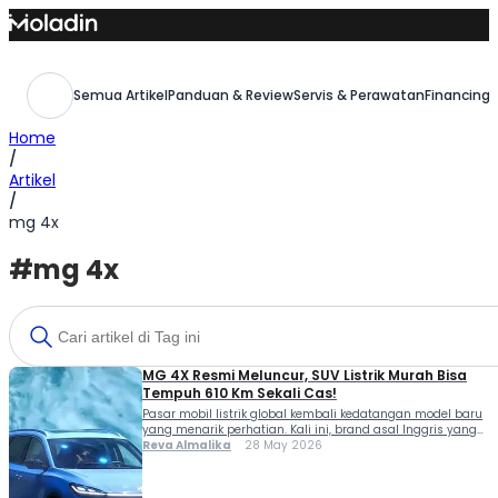
Skip
to
content
Semua Artikel
Panduan & Review
Servis & Perawatan
Financing,
Home
/
Artikel
/
mg 4x
#mg 4x
MG 4X Resmi Meluncur, SUV Listrik Murah Bisa
Tempuh 610 Km Sekali Cas!
Pasar mobil listrik global kembali kedatangan model baru
yang menarik perhatian. Kali ini, brand asal Inggris yang
berada di bawah naungan SAIC Motor, yakni MG Motor
Reva Almalika
28 May 2026
resmi memperkenalkan MG 4X di China. Kehadiran MG 4X
langsung mencuri perhatian karena menawarkan
kombinasi desain modern, fitur pintar, hingga jarak