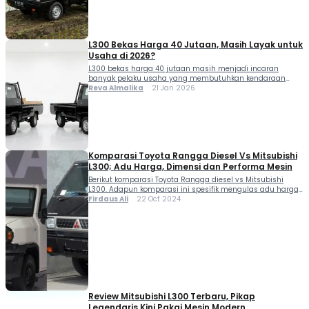
L300 baru 2026 bisa menjadi referensi sebelum membeli.
Selain menawarkan daya tahan […]
L300 Bekas Harga 40 Jutaan, Masih Layak untuk
Usaha di 2026?
L300 bekas harga 40 jutaan masih menjadi incaran
banyak pelaku usaha yang membutuhkan kendaraan
niaga tangguh dengan modal terbatas. Reputasi
Reva Almalika
21 Jan 2026
Mitsubishi L300 sebagai mobil kerja yang bandel, mudah
dirawat, dan memiliki daya angkut besar membuatnya
tetap relevan meski usia modelnya sudah panjang. Di
tengah kebutuhan logistik yang terus meningkat, L300
bekas sering dianggap sebagai solusi […]
Komparasi Toyota Rangga Diesel Vs Mitsubishi
L300; Adu Harga, Dimensi dan Performa Mesin
Berikut komparasi Toyota Rangga diesel vs Mitsubishi
L300. Adapun komparasi ini spesifik mengulas adu harga,
dimensi mobil dan performa mesin dari masing-masing
Firdaus Ali
22 Oct 2024
mobil pikap tersebut. Toyota Hilux Rangga tersedia dalam
pilihan mesin bensin dan diesel dengan total 10 varian
tersedia. Nah, dalam pembahasan komparasi kali ini,
spesifik pada Rangga bermesin diesel. Toyota Rangga
hadir dengan […]
Review Mitsubishi L300 Terbaru, Pikap
Legendaris Kini Pakai Mesin Modern