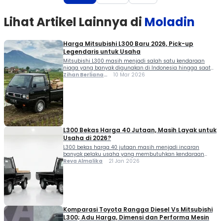
Lihat Artikel Lainnya di
Moladin
Harga Mitsubishi L300 Baru 2026, Pick-up
Legendaris untuk Usaha
Mitsubishi L300 masih menjadi salah satu kendaraan
niaga yang banyak digunakan di Indonesia hingga saat
ini. Pick-up legendaris ini dikenal tangguh, mudah dirawat,
Zihan Berliana
10 Mar 2026
serta memiliki kemampuan angkut yang cukup baik untuk
Ram Ghani
berbagai kebutuhan usaha. Bagi pelaku bisnis yang
membutuhkan kendaraan operasional, harga Mitsubishi
L300 baru 2026 bisa menjadi referensi sebelum membeli.
Selain menawarkan daya tahan […]
L300 Bekas Harga 40 Jutaan, Masih Layak untuk
Usaha di 2026?
L300 bekas harga 40 jutaan masih menjadi incaran
banyak pelaku usaha yang membutuhkan kendaraan
niaga tangguh dengan modal terbatas. Reputasi
Reva Almalika
21 Jan 2026
Mitsubishi L300 sebagai mobil kerja yang bandel, mudah
dirawat, dan memiliki daya angkut besar membuatnya
tetap relevan meski usia modelnya sudah panjang. Di
tengah kebutuhan logistik yang terus meningkat, L300
bekas sering dianggap sebagai solusi […]
Komparasi Toyota Rangga Diesel Vs Mitsubishi
L300; Adu Harga, Dimensi dan Performa Mesin