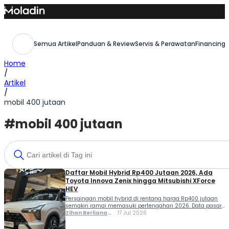
Skip
to
content
Semua Artikel
Panduan & Review
Servis & Perawatan
Financing,
Home
/
Artikel
/
mobil 400 jutaan
#mobil 400 jutaan
Daftar Mobil Hybrid Rp400 Jutaan 2026, Ada
Toyota Innova Zenix hingga Mitsubishi XForce
HEV
Persaingan mobil hybrid di rentang harga Rp400 jutaan
semakin ramai memasuki pertengahan 2026. Data pasar
terbaru mencatat setidaknya belasan model kini
Zihan Berliana
17 Jul 2026
bertarung di segmen ini, jauh lebih banyak dibanding
Ram Ghani
beberapa tahun lalu ketika opsi hybrid di kisaran harga