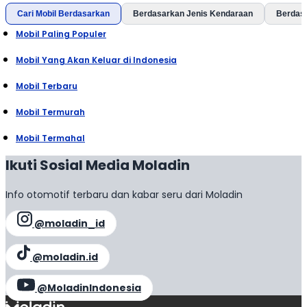
Cari Mobil Berdasarkan
Berdasarkan Jenis Kendaraan
Berdas
Mobil Paling Populer
Mobil Yang Akan Keluar di Indonesia
Mobil Terbaru
Mobil Termurah
Mobil Termahal
Ikuti Sosial Media Moladin
Info otomotif terbaru dan kabar seru dari Moladin
@moladin_id
@moladin.id
@MoladinIndonesia