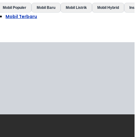
Mobil Populer
Mobil Baru
Mobil Listrik
Mobil Hybrid
Insp
Mobil Terbaru