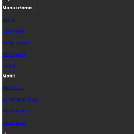
Menu utama
Home
Cari Mobil
Pembiayaan
MoInspeksi
Artikel
Mobil
Mobil Baru
Bandingkan Mobil
Mobil Hybrid
Mobil Listrik