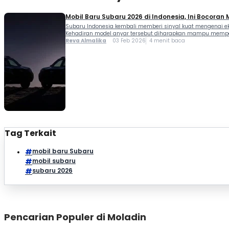
Mobil Baru Subaru 2026 di Indonesia, Ini Bocoran
Subaru Indonesia kembali memberi sinyal kuat mengenai ek
Kehadiran model anyar tersebut diharapkan mampu memperku
Reva Almalika
03 Feb 2026
4 menit baca
Tag Terkait
mobil baru Subaru
mobil subaru
subaru 2026
Pencarian Populer di Moladin