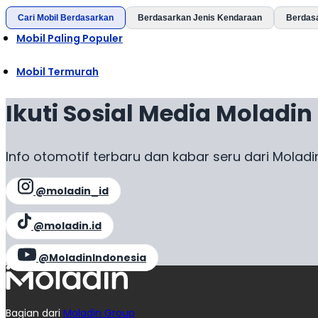
Cari Mobil Berdasarkan
Berdasarkan Jenis Kendaraan
Berdas
Mobil Paling Populer
Mobil Termurah
Ikuti Sosial Media Moladin
Info otomotif terbaru dan kabar seru dari Moladi
@moladin_id
@moladin.id
@MoladinIndonesia
Bagian dari
Moladin Group