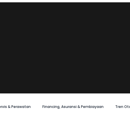
ervis & Perawatan
Financing, Asuransi & Pembiayaan
Tren Ot