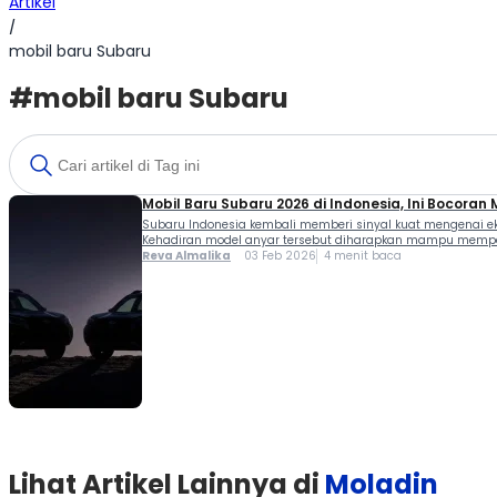
Artikel
/
mobil baru Subaru
#mobil baru Subaru
Mobil Baru Subaru 2026 di Indonesia, Ini Bocoran
Subaru Indonesia kembali memberi sinyal kuat mengenai ek
Kehadiran model anyar tersebut diharapkan mampu memperku
Reva Almalika
03 Feb 2026
4 menit baca
Lihat Artikel Lainnya di
Moladin