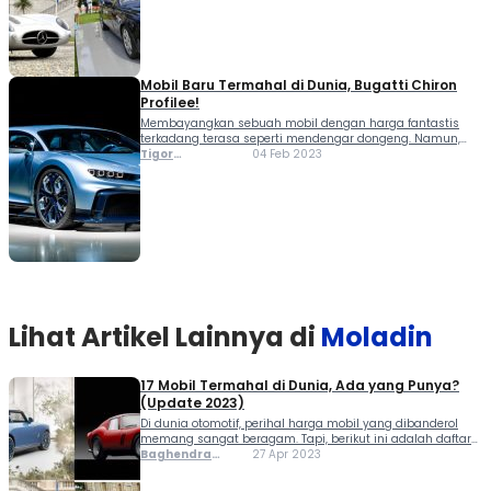
Mobil Baru Termahal di Dunia, Bugatti Chiron
Profilee!
Membayangkan sebuah mobil dengan harga fantastis
terkadang terasa seperti mendengar dongeng. Namun,
itulah yang terjadi pada Bugatti Chiron Profilee. Bukan
Tigor
04 Feb 2023
sekadar mobil super sport, kendaraan ini baru saja
Sihombing
memecahkan rekor mobil baru termahal di dunia dengan
nilai lelang menyentuh Rp158...
Lihat Artikel Lainnya di
Moladin
17 Mobil Termahal di Dunia, Ada yang Punya?
(Update 2023)
Di dunia otomotif, perihal harga mobil yang dibanderol
memang sangat beragam. Tapi, berikut ini adalah daftar
mobil termahal di dunia. Terlebih, untuk mobil yang
Baghendra
27 Apr 2023
memiliki spesifikasi langka, sudah pasti harga yang
Lodra
dipatok bisa sangat mahal. Tidak hanya karena model