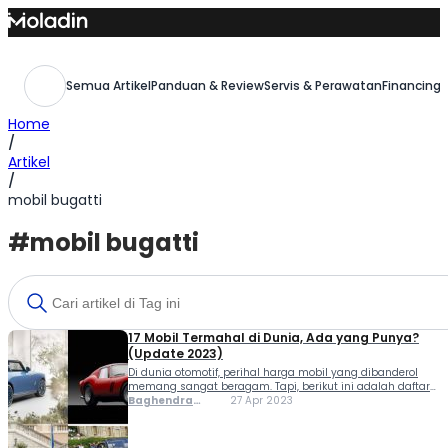
Skip
to
content
Semua Artikel
Panduan & Review
Servis & Perawatan
Financing,
Home
/
Artikel
/
mobil bugatti
#mobil bugatti
17 Mobil Termahal di Dunia, Ada yang Punya?
(Update 2023)
Di dunia otomotif, perihal harga mobil yang dibanderol
memang sangat beragam. Tapi, berikut ini adalah daftar
mobil termahal di dunia. Terlebih, untuk mobil yang
Baghendra
27 Apr 2023
memiliki spesifikasi langka, sudah pasti harga yang
Lodra
dipatok bisa sangat mahal. Tidak hanya karena model
klasik...