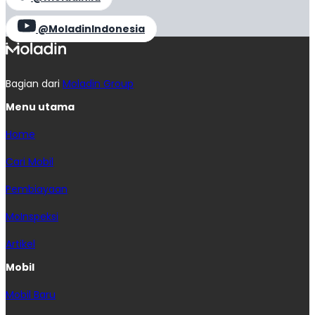
@MoladinIndonesia
Bagian dari
Moladin Group
Menu utama
Home
Cari Mobil
Pembiayaan
MoInspeksi
Artikel
Mobil
Mobil Baru