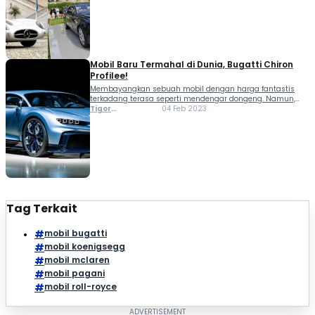
klasik...
Mobil Baru Termahal di Dunia, Bugatti Chiron
Profilee!
Membayangkan sebuah mobil dengan harga fantastis
terkadang terasa seperti mendengar dongeng. Namun,
itulah yang terjadi pada Bugatti Chiron Profilee. Bukan
Tigor
04 Feb 2023
sekadar mobil super sport, kendaraan ini baru saja
Sihombing
memecahkan rekor mobil baru termahal di dunia dengan
nilai lelang menyentuh Rp158...
Tag Terkait
mobil bugatti
mobil koenigsegg
mobil mclaren
mobil pagani
mobil roll-royce