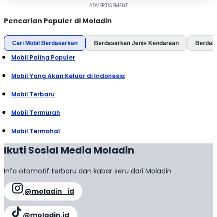
Pencarian Populer di Moladin
Cari Mobil Berdasarkan
Berdasarkan Jenis Kendaraan
Berdas
Mobil Paling Populer
Mobil Yang Akan Keluar di Indonesia
Mobil Terbaru
Mobil Termurah
Mobil Termahal
Ikuti Sosial Media Moladin
Info otomotif terbaru dan kabar seru dari Moladin
@moladin_id
@moladin.id