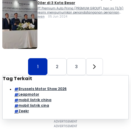
Diler di 3 Kota Besar
PT Premium Auto Prima (PREMIUM GROUP), hari ini (5/6)
resmi mengumumkan penandatanganan perjanjian
kerjasama dengan Zeekr, produsen kendaraan listrik
Ivan
05 Jun 2024
premium yang bernaung di bawah Geely Holding Group.
Zeekr resmi masuk Indonesia dipastikan kian
memanaskan peta persingan segmen mobil listrik di
Tanah Air. Seremonial penandatanganan di Park Hyatt
Jakarta dihadiri langsung oleh eksekutif senior dari kedua
[…]
1
2
3
Tag Terkait
Brussels Motor Show 2026
Leapmotor
mobil listrik china
mobil listrik cina
Zeekr