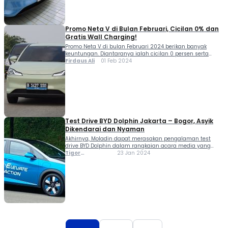
Promo Neta V di Bulan Februari, Cicilan 0% dan
Gratis Wall Charging!
Promo Neta V di bulan Februari 2024 berikan banyak
keuntungan. Diantaranya ialah cicilan 0 persen serta
gratis wall charging include pemasangan. “Kami ingin
Firdaus Ali
01 Feb 2024
memberikan kemudahan dan value yang lebih dalam
kepada setiap konsumen yang memilih Neta V sebagai
kendaraan listrik...
Test Drive BYD Dolphin Jakarta – Bogor, Asyik
Dikendarai dan Nyaman
Akhirnya, Moladin dapat merasakan pengalaman test
drive BYD Dolphin dalam rangkaian acara media yang
diadakan oleh PT BYD Motor Indonesia pada 22 Januari
Tigor
23 Jan 2024
2024. Kegiatan dimulai dari BYD Arista Tebet, yang terletak
Sihombing
di Jl Dr. Saharjo No.246, Menteng Dalam, Kec. Tebet, Kota...