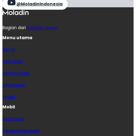
@MoladinIndonesia
Bagian dari
Moladin Group
Menu utama
Home
Cari Mobil
Pembiayaan
MoInspeksi
Artikel
Mobil
Mobil Baru
Bandingkan Mobil