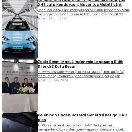
2,45 Juta Kendaraan, Mayoritas Mobil Listrik
Pada Mei 2024, Cina mengekspor 568.000 kendaraan atau
meningkat 29% dari tahun ke tahun dan meningkat 2%
dari bulan ke bulan. Hal inilah yang turut mengkerek data
Ivan
23 Jun 2024
Cina ekspor mobil ke seluruh dunia. Data tersebut secara
kumulatif diungkap Cui Dongshu selaku Sekretaris
Jenderal Asosiasi Mobil Penumpang Cina (CPCA), dari
Januari hingga Mei, negeri Tirai Bambu […]
Zeekr Resmi Masuk Indonesia Langsung Bidik
Diler di 3 Kota Besar
PT Premium Auto Prima (PREMIUM GROUP), hari ini (5/6)
resmi mengumumkan penandatanganan perjanjian
kerjasama dengan Zeekr, produsen kendaraan listrik
Ivan
05 Jun 2024
premium yang bernaung di bawah Geely Holding Group.
Zeekr resmi masuk Indonesia dipastikan kian
memanaskan peta persingan segmen mobil listrik di
Tanah Air. Seremonial penandatanganan di Park Hyatt
Jakarta dihadiri langsung oleh eksekutif senior dari kedua
[…]
Kelebihan Chasis Baterai Generasi Ketiga GAC
Aion
AION selaku anak perusahaan GAC Group resmi
memperkenalkan sistem penyimpanan dengan model