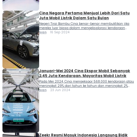
yang beredar, pada tahap […]
Cina Negara Pertama Menjual Lebih Dari Satu
Juta Mobil Listrik Dalam Satu Bulan
Negeri Tirai Bambu Cina benar-benar membuktikan jika
mereka luar biasa dalam mengeksplorasi kendaraan
listrik. Yups Cina negara pertama menjual lebih dari satu
Ivan
16 Sep 2024
juta mobil listrik dalam satu bulan. Data ini terungkap
berdasarkan angka yang diterbitkan oleh lembaga
penelitian Rho Motion yang berbasis di London dimana
Cina menjual lebih dari satu juta kendaraan listrik pada
bulan […]
Januari-Mei 2024 Cina Ekspor Mobil Sebanyak
2,45 Juta Kendaraan, Mayoritas Mobil Listrik
Pada Mei 2024, Cina mengekspor 568.000 kendaraan atau
meningkat 29% dari tahun ke tahun dan meningkat 2%
dari bulan ke bulan. Hal inilah yang turut mengkerek data
Ivan
23 Jun 2024
Cina ekspor mobil ke seluruh dunia. Data tersebut secara
kumulatif diungkap Cui Dongshu selaku Sekretaris
Jenderal Asosiasi Mobil Penumpang Cina (CPCA), dari
Januari hingga Mei, negeri Tirai Bambu […]
Zeekr Resmi Masuk Indonesia Langsung Bidik