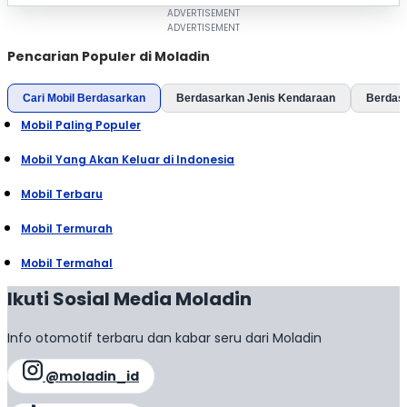
Pencarian Populer di Moladin
Cari Mobil Berdasarkan
Berdasarkan Jenis Kendaraan
Berdas
Mobil Paling Populer
Mobil Yang Akan Keluar di Indonesia
Mobil Terbaru
Mobil Termurah
Mobil Termahal
Ikuti Sosial Media Moladin
Info otomotif terbaru dan kabar seru dari Moladin
@moladin_id