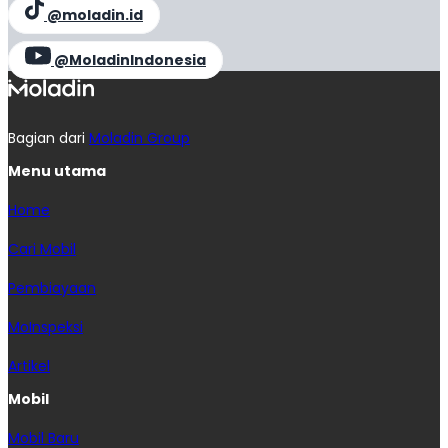
@moladin.id
@MoladinIndonesia
Bagian dari
Moladin Group
Menu utama
Home
Cari Mobil
Pembiayaan
MoInspeksi
Artikel
Mobil
Mobil Baru