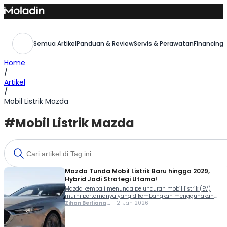
Skip
to
content
Semua Artikel
Panduan & Review
Servis & Perawatan
Financing,
Home
/
Artikel
/
Mobil Listrik Mazda
#Mobil Listrik Mazda
Mazda Tunda Mobil Listrik Baru hingga 2029,
Hybrid Jadi Strategi Utama!
Mazda kembali menunda peluncuran mobil listrik (EV)
murni pertamanya yang dikembangkan menggunakan
platform khusus. Pabrikan asal Jepang itu kini memilih
Zihan Berliana
21 Jan 2026
untuk mengalihkan fokus ke kendaraan hybrid sebagai
Ram Ghani
strategi bertahan di tengah ketidakpastian pasar otomotif
global. Padahal sebelumnya, EV terbaru Mazda