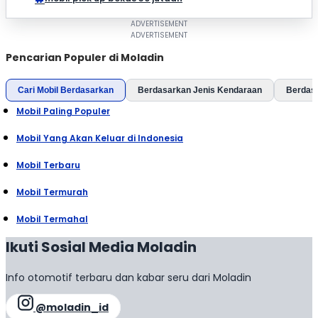
Pencarian Populer di Moladin
Cari Mobil Berdasarkan
Berdasarkan Jenis Kendaraan
Berdas
Mobil Paling Populer
Mobil Yang Akan Keluar di Indonesia
Mobil Terbaru
Mobil Termurah
Mobil Termahal
Ikuti Sosial Media Moladin
Info otomotif terbaru dan kabar seru dari Moladin
@moladin_id