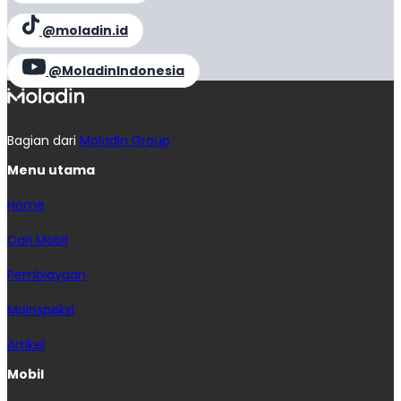
@moladin.id
@MoladinIndonesia
Bagian dari
Moladin Group
Menu utama
Home
Cari Mobil
Pembiayaan
MoInspeksi
Artikel
Mobil