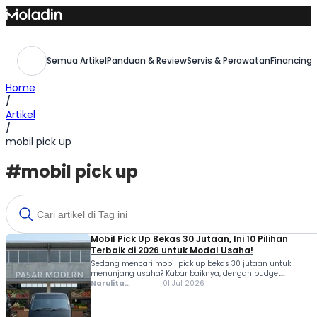
Skip
to
content
Semua Artikel
Panduan & Review
Servis & Perawatan
Financing,
Home
/
Artikel
/
mobil pick up
#mobil pick up
Mobil Pick Up Bekas 30 Jutaan, Ini 10 Pilihan
Terbaik di 2026 untuk Modal Usaha!
Sedang mencari mobil pick up bekas 30 jutaan untuk
menunjang usaha? Kabar baiknya, dengan budget
tersebut kamu masih bisa menemukan beberapa pick up
Narulita
01 Jul 2026
bekas yang layak dipakai untuk mengangkut barang
Azzahra
maupun kebutuhan operasional harian. Meski usianya
Misbakh
sudah tidak muda, banyak pick up lawas yang terkenal