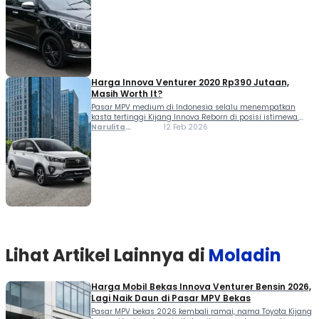
halus saat dipakai harian maupun perjalanan jauh. Minat
[…]
Harga Innova Venturer 2020 Rp390 Jutaan,
Masih Worth It?
Pasar MPV medium di Indonesia selalu menempatkan
kasta tertinggi Kijang Innova Reborn di posisi istimewa.
Bagi kamu yang sedang mengincar unit legendaris ini,
Narulita
12 Feb 2026
memahami harga Innova Venturer 2020 serta detail
Azzahra
spesifikasinya adalah langkah krusial sebelum
Misbakh
memutuskan bertransaksi. Model tahun 2020 sendiri
menjadi sangat menarik karena merupakan versi facelift
pertama yang membawa perubahan estetika signifikan
serta […]
Lihat Artikel Lainnya di
Moladin
Harga Mobil Bekas Innova Venturer Bensin 2026,
Lagi Naik Daun di Pasar MPV Bekas
Pasar MPV bekas 2026 kembali ramai, nama Toyota Kijang