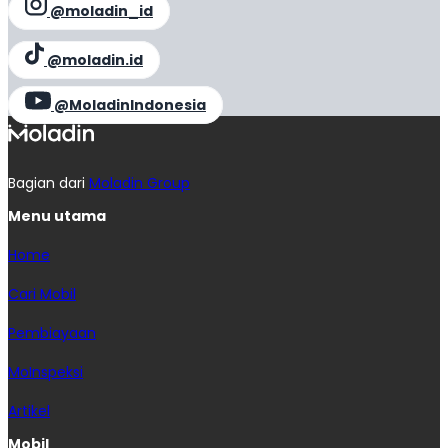
@moladin_id
@moladin.id
@MoladinIndonesia
Bagian dari
Moladin Group
Menu utama
Home
Cari Mobil
Pembiayaan
MoInspeksi
Artikel
Mobil