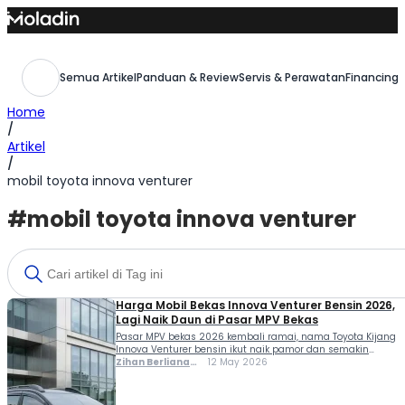
Skip
to
content
Semua Artikel
Panduan & Review
Servis & Perawatan
Financing,
Home
/
Artikel
/
mobil toyota innova venturer
#mobil toyota innova venturer
Harga Mobil Bekas Innova Venturer Bensin 2026,
Lagi Naik Daun di Pasar MPV Bekas
Pasar MPV bekas 2026 kembali ramai, nama Toyota Kijang
Innova Venturer bensin ikut naik pamor dan semakin
sering dicari. Tampilan mewah, kabin lega, serta
Zihan Berliana
12 May 2026
kenyamanan khas Innova masih terasa kuat meski sudah
Ram Ghani
berstatus bekas. Unit dengan kondisi terawat jadi incaran
utama, terutama karena karakter Venturer bensin dikenal