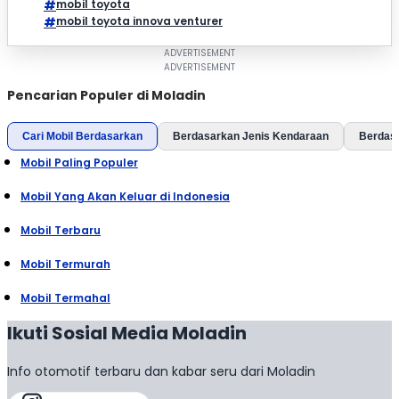
mobil toyota
mobil toyota innova venturer
Pencarian Populer di Moladin
Cari Mobil Berdasarkan
Berdasarkan Jenis Kendaraan
Berdas
Mobil Paling Populer
Mobil Yang Akan Keluar di Indonesia
Mobil Terbaru
Mobil Termurah
Mobil Termahal
Ikuti Sosial Media Moladin
Info otomotif terbaru dan kabar seru dari Moladin