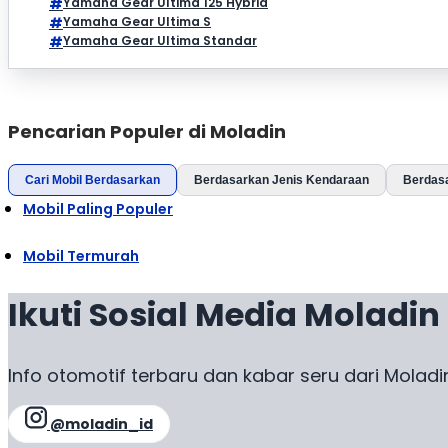
Yamaha Gear Ultima 125 Hybrid
Yamaha Gear Ultima S
Yamaha Gear Ultima Standar
Pencarian Populer di Moladin
Cari Mobil Berdasarkan
Berdasarkan Jenis Kendaraan
Berdas
Mobil Paling Populer
Mobil Termurah
Ikuti Sosial Media Moladin
Info otomotif terbaru dan kabar seru dari Moladi
@moladin_id