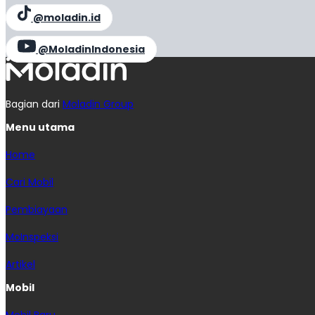
@moladin.id
@MoladinIndonesia
Bagian dari
Moladin Group
Menu utama
Home
Cari Mobil
Pembiayaan
MoInspeksi
Artikel
Mobil