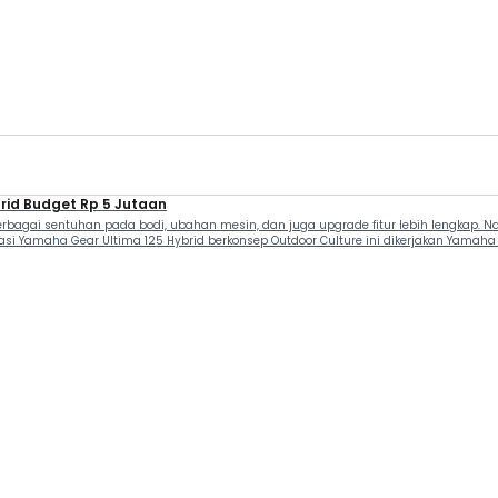
brid Budget Rp 5 Jutaan
rbagai sentuhan pada bodi, ubahan mesin, dan juga upgrade fitur lebih lengkap.
ikasi Yamaha Gear Ultima 125 Hybrid berkonsep Outdoor Culture ini dikerjakan Yam