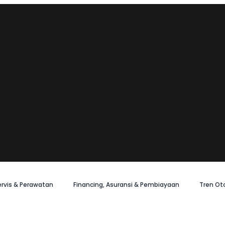
ervis & Perawatan
Financing, Asuransi & Pembiayaan
Tren Ot