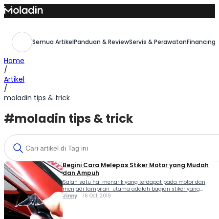
Skip
to
content
Semua Artikel
Panduan & Review
Servis & Perawatan
Financing,
Home
/
Artikel
/
moladin tips & trick
#moladin tips & trick
Begini Cara Melepas Stiker Motor yang Mudah
dan Ampuh
Salah satu hal menarik yang terdapat pada motor dan
menjadi tampilan utama adalah bagian stiker yang
menghiasi bodi. Selain bodi yang secara umum
Jinny
16 Oct 2019
memberikan kesan tertentu, stiker akan menambah
tampilan motor secara visual. Itulah kenapa beberapa
pabrikan menggunakan stiker yang...