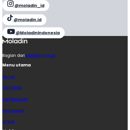
@moladin_id
@moladin.id
@MoladinIndonesia
Bagian dari
Moladin Group
Menu utama
Home
Cari Mobil
Pembiayaan
MoInspeksi
Artikel