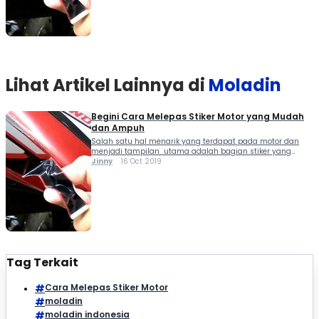
Lihat Artikel Lainnya di
Moladin
Begini Cara Melepas Stiker Motor yang Mudah
dan Ampuh
Salah satu hal menarik yang terdapat pada motor dan
menjadi tampilan utama adalah bagian stiker yang
menghiasi bodi. Selain bodi yang secara umum
Jinny
16 Oct 2019
memberikan kesan tertentu, stiker akan menambah
tampilan motor secara visual. Itulah kenapa beberapa
pabrikan menggunakan stiker yang...
Tag Terkait
Cara Melepas Stiker Motor
moladin
moladin indonesia