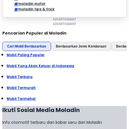
moladin motor
moladin tips & trick
Pencarian Populer di Moladin
Cari Mobil Berdasarkan
Berdasarkan Jenis Kendaraan
Berdas
Mobil Paling Populer
Mobil Yang Akan Keluar di Indonesia
Mobil Terbaru
Mobil Termurah
Mobil Termahal
Ikuti Sosial Media Moladin
Info otomotif terbaru dan kabar seru dari Moladin