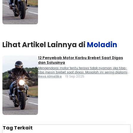
hingga busi dan fuel pump bermasalah. Agar […]
Lihat Artikel Lainnya di
Moladin
12 Penyebab Motor Karbu Brebet Saat Digas
dan Solusinya
Mengendarai motor tentu terasa tidak nyaman jika tiba-
tiba mesin brebet saat digas. Masalah ini sering dialami
oleh motor dengan sistem karburator, terutama jika
Reva Almalika
19 Sep 2025
perawatan tidak rutin dilakukan. Penyebab motor karbu
brebet saat digas bisa beragam, mulai dari bahan bakar
yang salah, air masuk ke tangki, filter udara mampet,
hingga busi dan fuel pump bermasalah. Agar […]
Tag Terkait