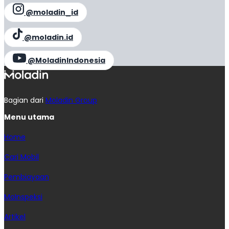
@moladin_id
@moladin.id
@MoladinIndonesia
Bagian dari
Moladin Group
Menu utama
Home
Cari Mobil
Pembiayaan
MoInspeksi
Artikel