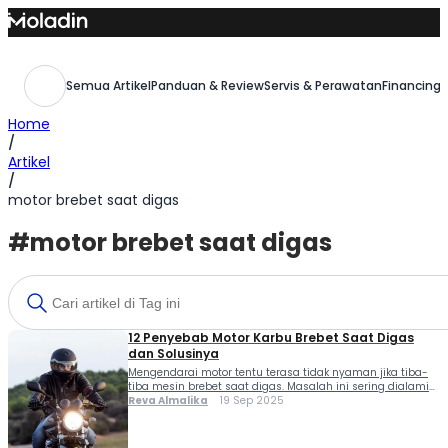
Skip
to
content
Semua Artikel
Panduan & Review
Servis & Perawatan
Financing,
Home
/
Artikel
/
motor brebet saat digas
#motor brebet saat digas
12 Penyebab Motor Karbu Brebet Saat Digas
dan Solusinya
Mengendarai motor tentu terasa tidak nyaman jika tiba-
tiba mesin brebet saat digas. Masalah ini sering dialami
oleh motor dengan sistem karburator, terutama jika
Reva Almalika
19 Sep 2025
perawatan tidak rutin dilakukan. Penyebab motor karbu
brebet saat digas bisa beragam, mulai dari bahan bakar
yang salah, air masuk ke tangki, filter udara mampet,