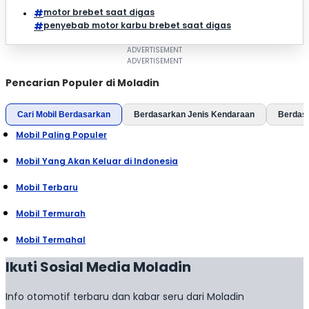
motor brebet saat digas
penyebab motor karbu brebet saat digas
Pencarian Populer di Moladin
Cari Mobil Berdasarkan
Berdasarkan Jenis Kendaraan
Berdas
Mobil Paling Populer
Mobil Yang Akan Keluar di Indonesia
Mobil Terbaru
Mobil Termurah
Mobil Termahal
Ikuti Sosial Media Moladin
Info otomotif terbaru dan kabar seru dari Moladin