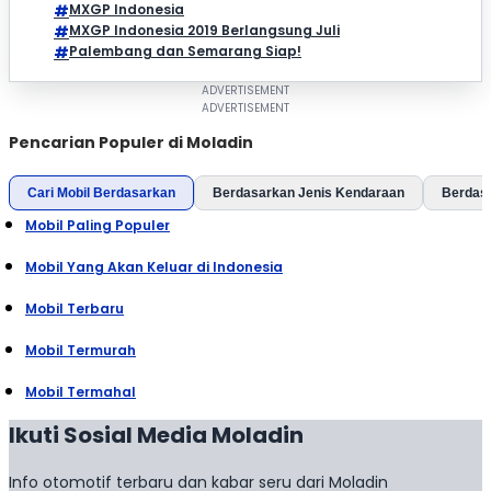
MXGP Indonesia
MXGP Indonesia 2019 Berlangsung Juli
Palembang dan Semarang Siap!
Pencarian Populer di Moladin
Cari Mobil Berdasarkan
Berdasarkan Jenis Kendaraan
Berdas
Mobil Paling Populer
Mobil Yang Akan Keluar di Indonesia
Mobil Terbaru
Mobil Termurah
Mobil Termahal
Ikuti Sosial Media Moladin
Info otomotif terbaru dan kabar seru dari Moladin