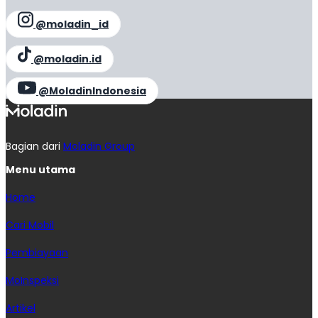
@moladin_id
@moladin.id
@MoladinIndonesia
Bagian dari
Moladin Group
Menu utama
Home
Cari Mobil
Pembiayaan
MoInspeksi
Artikel