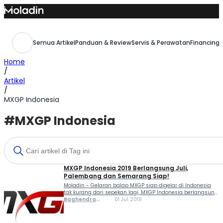
Skip
to
content
Semua Artikel
Panduan & Review
Servis & Perawatan
Financing,
Home
/
Artikel
/
MXGP Indonesia
#MXGP Indonesia
MXGP Indonesia 2019 Berlangsung Juli,
Palembang dan Semarang Siap!
Moladin - Gelaran balap MXGP siap digelar di Indonesia
tak kurang dari sepekan lagi, MXGP Indonesia berlangsung
di dua sirkuit, yang pertama OPI Mall MXGP Track,
Baghendra
01 Jul 2019
Palembang, yang akan digelar 5-7 Juli. Sementara
Lodra
Semarang akan jadi tempat kedua, berlangsung 12-14
Juli....