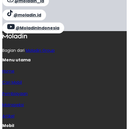
@moladin_id
@moladin.id
@MoladinIndonesia
Bagian dari
Moladin Group
Menu utama
Home
Cari Mobil
Pembiayaan
MoInspeksi
Artikel
Mobil