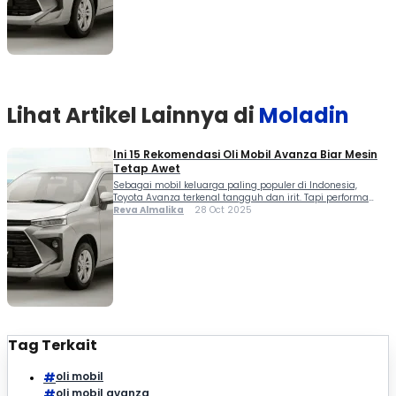
tetap halus, tapi juga membantu efisiensi […]
Lihat Artikel Lainnya di
Moladin
Ini 15 Rekomendasi Oli Mobil Avanza Biar Mesin
Tetap Awet
Sebagai mobil keluarga paling populer di Indonesia,
Toyota Avanza terkenal tangguh dan irit. Tapi performa
optimalnya tentu tak lepas dari pemilihan oli yang tepat.
Reva Almalika
28 Oct 2025
Oli mobil Avanza idealnys punya karakter pelumasan
ringan, stabil di suhu tinggi, serta sesuai standar pabrikan
Toyota. Jenis oli yang bagus bukan cuma menjaga mesin
tetap halus, tapi juga membantu efisiensi […]
Tag Terkait
oli mobil
oli mobil avanza