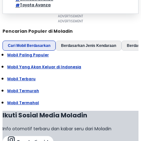
Toyota Avanza
Pencarian Populer di Moladin
Cari Mobil Berdasarkan
Berdasarkan Jenis Kendaraan
Berdas
Mobil Paling Populer
Mobil Yang Akan Keluar di Indonesia
Mobil Terbaru
Mobil Termurah
Mobil Termahal
Ikuti Sosial Media Moladin
Info otomotif terbaru dan kabar seru dari Moladin