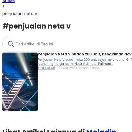
Artikel
/
penjualan neta v
#penjualan neta v
Penjualan Neta V Sudah 200 Unit, Pengiriman No
Penjualan Neta V sudah laku 200 unit sejak meluncur di 
launching harga resmi Neta V di Hotel Pullman...
Firdaus Ali
24 Oct 2023
3 menit baca