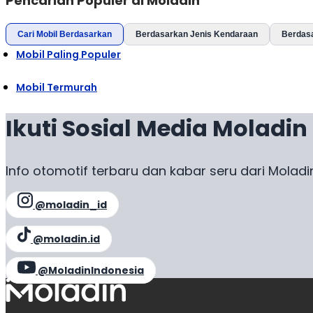
Pencarian Populer di Moladin
Cari Mobil Berdasarkan
Berdasarkan Jenis Kendaraan
Berdas
Mobil Paling Populer
Mobil Termurah
Ikuti Sosial Media Moladin
Info otomotif terbaru dan kabar seru dari Moladi
@moladin_id
@moladin.id
@MoladinIndonesia