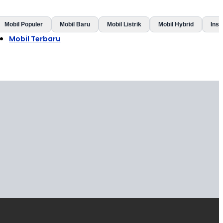
Mobil Populer
Mobil Baru
Mobil Listrik
Mobil Hybrid
Insp
Mobil Terbaru