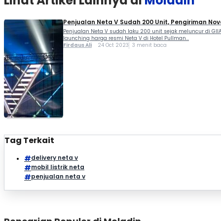
Lihat Artikel Lainnya di
Moladin
Penjualan Neta V Sudah 200 Unit, Pengiriman No
Penjualan Neta V sudah laku 200 unit sejak meluncur di 
launching harga resmi Neta V di Hotel Pullman...
Firdaus Ali
24 Oct 2023
3 menit baca
Tag Terkait
delivery neta v
mobil listrik neta
penjualan neta v