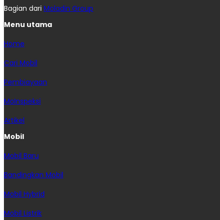
Bagian dari
Moladin Group
Menu utama
Home
Cari Mobil
Pembiayaan
MoInspeksi
Artikel
Mobil
Mobil Baru
Bandingkan Mobil
Mobil Hybrid
Mobil Listrik