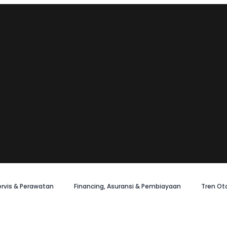
ervis & Perawatan
Financing, Asuransi & Pembiayaan
Tren Ot