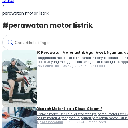
Artikel
/
perawatan motor listrik
#perawatan motor listrik
10 Perawatan Motor Listrik Agar Awet, Nyaman, d
Penggunaan motor listrik kini semakin banyak, karena lebih
roda dua yang menggunakan tenaga listrik sebagai pengger
Reva Almalika
05 Aug 2025
5 menit baca
Bisakah Motor Listrik Dicuci Steam ?
Bisakah motor listrik dicuci steam? Yups pamor motor list
belum memiliki pengetahun perihal perawatan motor listrik.
Tigor Sihombing
03 Jul 2024
3 menit baca