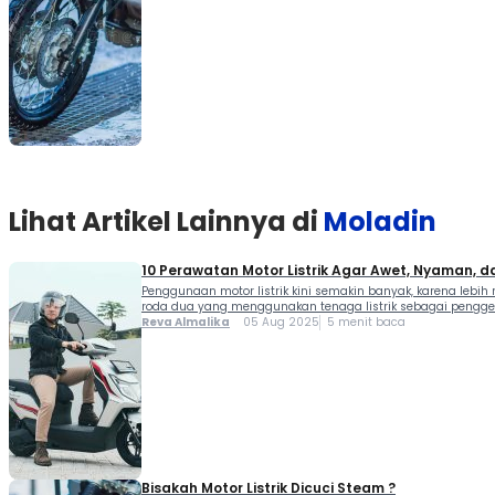
Lihat Artikel Lainnya di
Moladin
10 Perawatan Motor Listrik Agar Awet, Nyaman, d
Penggunaan motor listrik kini semakin banyak, karena lebih
roda dua yang menggunakan tenaga listrik sebagai pengger
Reva Almalika
05 Aug 2025
5 menit baca
Bisakah Motor Listrik Dicuci Steam ?