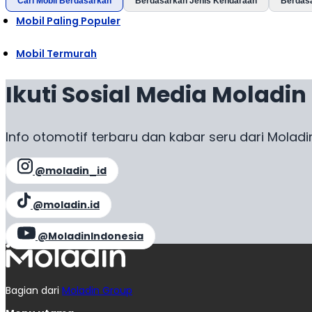
Cari Mobil Berdasarkan
Berdasarkan Jenis Kendaraan
Berdas
Mobil Paling Populer
Mobil Termurah
Ikuti Sosial Media Moladin
Info otomotif terbaru dan kabar seru dari Moladi
@moladin_id
@moladin.id
@MoladinIndonesia
Bagian dari
Moladin Group