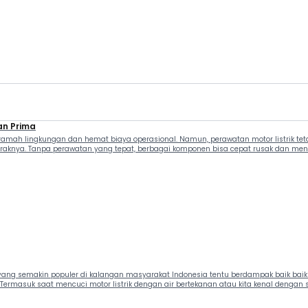
an Prima
 ramah lingkungan dan hemat biaya operasional. Namun, perawatan motor listrik tet
aknya. Tanpa perawatan yang tepat, berbagai komponen bisa cepat rusak dan meng
rik yang semakin populer di kalangan masyarakat Indonesia tentu berdampak baik b
 Termasuk saat mencuci motor listrik dengan air bertekanan atau kita kenal dengan 