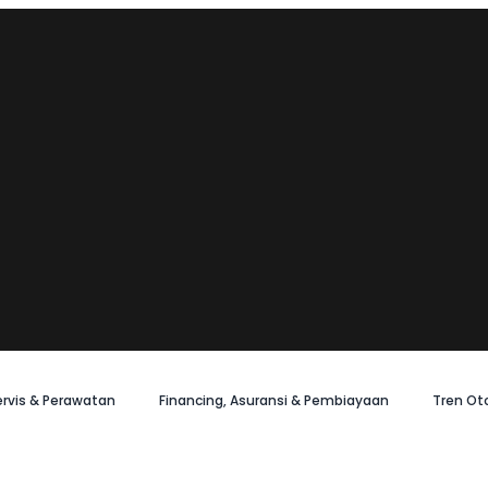
ervis & Perawatan
Financing, Asuransi & Pembiayaan
Tren Ot