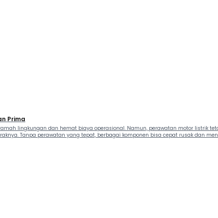
an Prima
 ramah lingkungan dan hemat biaya operasional. Namun, perawatan motor listrik tet
aknya. Tanpa perawatan yang tepat, berbagai komponen bisa cepat rusak dan meng