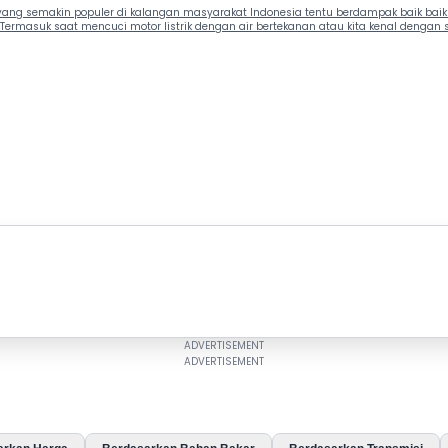
rik yang semakin populer di kalangan masyarakat Indonesia tentu berdampak baik b
 Termasuk saat mencuci motor listrik dengan air bertekanan atau kita kenal dengan 