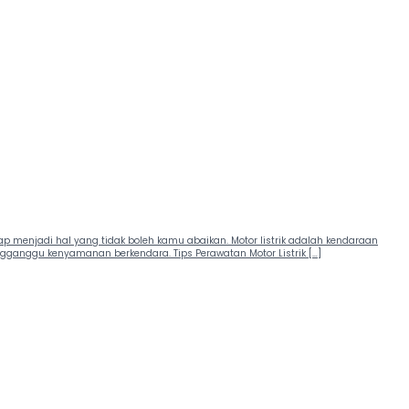
ap menjadi hal yang tidak boleh kamu abaikan. Motor listrik adalah kendaraan
ganggu kenyamanan berkendara. Tips Perawatan Motor Listrik […]