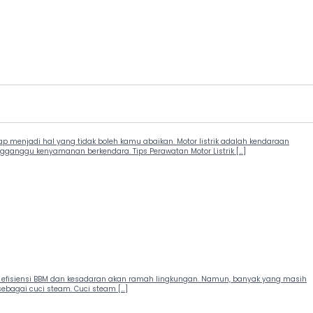
ap menjadi hal yang tidak boleh kamu abaikan. Motor listrik adalah kendaraan
ganggu kenyamanan berkendara. Tips Perawatan Motor Listrik […]
aik efisiensi BBM dan kesadaran akan ramah lingkungan. Namun, banyak yang masih
sebagai cuci steam. Cuci steam […]