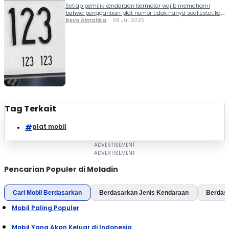
Setiap pemilik kendaraan bermotor wajib memahami
bahwa penggantian plat nomor tidak hanya soal estetika,
tetapi juga bagian dari kepatuhan hukum. Salah satu
Reva Almalika
08 Jul 2025
kewajiban tersebut adalah ganti plat mobil setiap 5 tahun
yang dikenal juga sebagai pengesahan STNK lima
tahunan. Nah, untuk kamu yang belum pernah
melakukannya, penting banget mengetahui berapa biaya
ganti plat mobil 5 […]
Tag Terkait
plat mobil
Pencarian Populer di Moladin
Cari Mobil Berdasarkan
Berdasarkan Jenis Kendaraan
Berdas
Mobil Paling Populer
Mobil Yang Akan Keluar di Indonesia