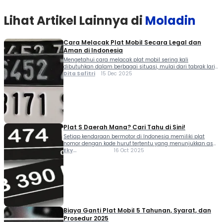
Lihat Artikel Lainnya di
Moladin
Cara Melacak Plat Mobil Secara Legal dan
Aman di Indonesia
Mengetahui cara melacak plat mobil sering kali
dibutuhkan dalam berbagai situasi, mulai dari tabrak lari,
penipuan jual beli kendaraan, hingga sekadar
Dita Safitri
15 Dec 2025
memastikan legalitas mobil bekas. Namun, masih banyak
masyarakat yang bingung bagaimana cara mengecek
plat nomor kendaraan secara resmi, aman, dan legal
tanpa melanggar privasi orang lain. Artikel ini akan
membahas secara lengkap cara melacak […]
Plat S Daerah Mana? Cari Tahu di Sini!
Setiap kendaraan bermotor di Indonesia memiliki plat
nomor dengan kode huruf tertentu yang menunjukkan asal
wilayah pendaftarannya. Salah satu kode yang sering
Eky
16 Oct 2025
ditemui di Jawa Timur adalah plat S. Banyak orang
Muhammad
penasaran plat S dari daerah mana, apa arti huruf
belakangnya, dan bagaimana cara mengecek data
kendaraan dengan plat ini secara online. Apa Itu Plat […]
Biaya Ganti Plat Mobil 5 Tahunan, Syarat, dan
Prosedur 2025