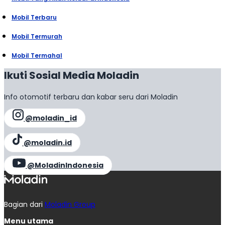
Mobil Terbaru
Mobil Termurah
Mobil Termahal
Ikuti Sosial Media Moladin
Info otomotif terbaru dan kabar seru dari Moladin
@moladin_id
@moladin.id
@MoladinIndonesia
Bagian dari
Moladin Group
Menu utama