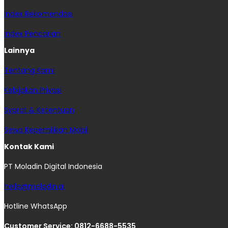
Index Rekomendasi
Index Pencarian
Lainnya
Tentang Kami
Kebijakan Privasi
Syarat & Ketentuan
Sewa Kepemilikan Mobil
Kontak Kami
PT Moladin Digital Indonesia
hello@moladin.ai
Hotline WhatsApp
Customer Service: 0812-6688-5535