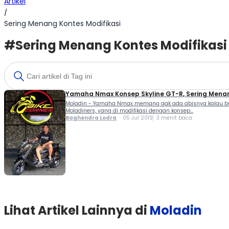
Artikel
/
Sering Menang Kontes Modifikasi
#Sering Menang Kontes Modifikasi
Yamaha Nmax Konsep Skyline GT-R, Sering Menan
Moladin - Yamaha Nmax memang gak ada abisnya kalau buat
Moladiners, yang di modifikasi dengan konsep...
Baghendra Lodra
05 Jul 2019
3 menit baca
Lihat Artikel Lainnya di
Moladin