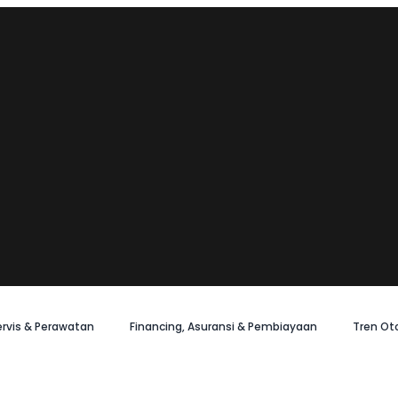
ervis & Perawatan
Financing, Asuransi & Pembiayaan
Tren Ot