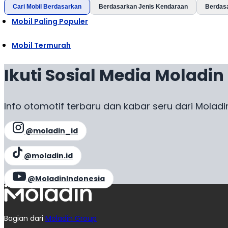
Cari Mobil Berdasarkan
Berdasarkan Jenis Kendaraan
Berdas
Mobil Paling Populer
Mobil Termurah
Ikuti Sosial Media Moladin
Info otomotif terbaru dan kabar seru dari Moladi
@moladin_id
@moladin.id
@MoladinIndonesia
Bagian dari
Moladin Group