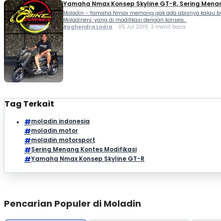
Yamaha Nmax Konsep Skyline GT-R, Sering Menan
Moladin - Yamaha Nmax memang gak ada abisnya kalau buat
Moladiners, yang di modifikasi dengan konsep...
Baghendra Lodra
05 Jul 2019
3 menit baca
Tag Terkait
moladin indonesia
moladin motor
moladin motorsport
Sering Menang Kontes Modifikasi
Yamaha Nmax Konsep Skyline GT-R
Pencarian Populer di Moladin