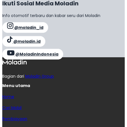
Ikuti Sosial Media Moladin
Info otomotif terbaru dan kabar seru dari Moladin
@moladin_id
@moladin.id
@MoladinIndonesia
Bagian dari
Moladin Group
Menu utama
Home
Cari Mobil
Pembiayaan