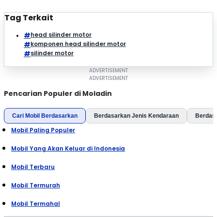
Tag Terkait
head silinder motor
komponen head silinder motor
silinder motor
Pencarian Populer di Moladin
Cari Mobil Berdasarkan
Berdasarkan Jenis Kendaraan
Berdas
Mobil Paling Populer
Mobil Yang Akan Keluar di Indonesia
Mobil Terbaru
Mobil Termurah
Mobil Termahal