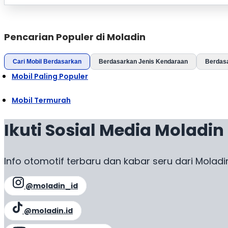
Pencarian Populer di Moladin
Cari Mobil Berdasarkan
Berdasarkan Jenis Kendaraan
Berdas
Mobil Paling Populer
Mobil Termurah
Ikuti Sosial Media Moladin
Info otomotif terbaru dan kabar seru dari Moladi
@moladin_id
@moladin.id