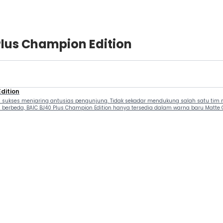
Plus Champion Edition
dition
sukses menjaring antusias pengunjung. Tidak sekadar mendukung salah satu tim mot
 berbeda, BAIC BJ40 Plus Champion Edition hanya tersedia dalam warna baru Matte 