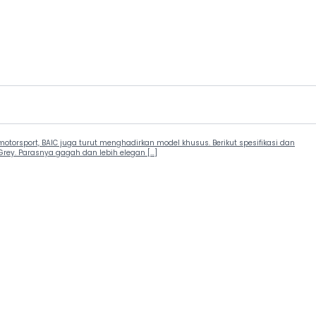
orsport, BAIC juga turut menghadirkan model khusus. Berikut spesifikasi dan
Grey. Parasnya gagah dan lebih elegan […]