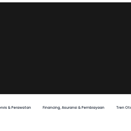
ervis & Perawatan
Financing, Asuransi & Pembiayaan
Tren Ot