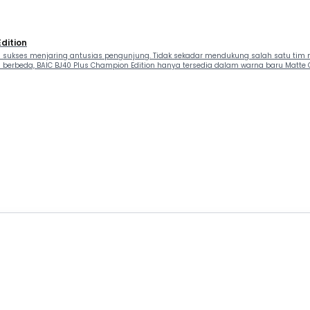
dition
sukses menjaring antusias pengunjung. Tidak sekadar mendukung salah satu tim mot
 berbeda, BAIC BJ40 Plus Champion Edition hanya tersedia dalam warna baru Matte 