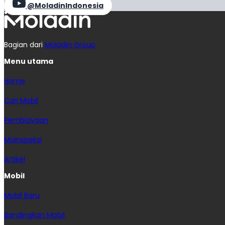
@MoladinIndonesia
Bagian dari
Moladin Group
Menu utama
Home
Cari Mobil
Pembiayaan
MoInspeksi
Artikel
Mobil
Mobil Baru
Bandingkan Mobil