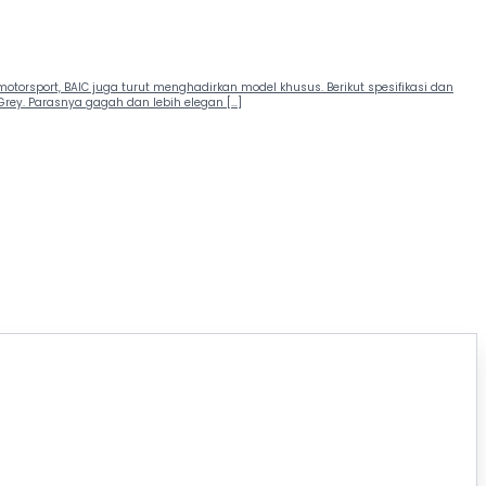
orsport, BAIC juga turut menghadirkan model khusus. Berikut spesifikasi dan
Grey. Parasnya gagah dan lebih elegan […]