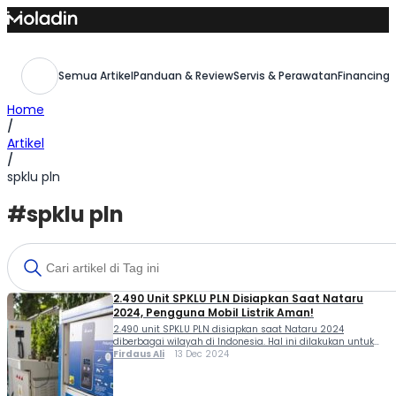
Skip
to
content
Semua Artikel
Panduan & Review
Servis & Perawatan
Financing,
Home
/
Artikel
/
spklu pln
#spklu pln
2.490 Unit SPKLU PLN Disiapkan Saat Nataru
2024, Pengguna Mobil Listrik Aman!
2.490 unit SPKLU PLN disiapkan saat Nataru 2024
diberbagai wilayah di Indonesia. Hal ini dilakukan untuk
memudahkan pengguna mobil listrik mengisi baterai saat
Firdaus Ali
13 Dec 2024
diperjalanan. Menjelang perayaan hari besar Natal 2024
dan pergantian tahun ke 2025, PT PLN (Persero)
memastikan kesiapan layanan kelistrikan secara