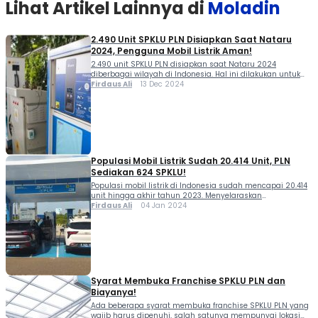
Lihat Artikel Lainnya di
Moladin
2.490 Unit SPKLU PLN Disiapkan Saat Nataru
2024, Pengguna Mobil Listrik Aman!
2.490 unit SPKLU PLN disiapkan saat Nataru 2024
diberbagai wilayah di Indonesia. Hal ini dilakukan untuk
memudahkan pengguna mobil listrik mengisi baterai saat
Firdaus Ali
13 Dec 2024
diperjalanan. Menjelang perayaan hari besar Natal 2024
dan pergantian tahun ke 2025, PT PLN (Persero)
memastikan kesiapan layanan kelistrikan secara
menyeluruh. Dalam hal ini, PLN memberi perhatian
terhadap potensi peningkatan arus kendaraan […]
Populasi Mobil Listrik Sudah 20.414 Unit, PLN
Sediakan 624 SPKLU!
Populasi mobil listrik di Indonesia sudah mencapai 20.414
unit hingga akhir tahun 2023. Menyelaraskan
pertumbuhan tersebut, PLN mengklaim telah membangun
Firdaus Ali
04 Jan 2024
624 SPKLU tersebar ke berbagai wilayah di Tanah Air.
Animo masyarakat terhadap kendaraan listrik kian
meningkat pada 2023. Menurut data...
Syarat Membuka Franchise SPKLU PLN dan
Biayanya!
Ada beberapa syarat membuka franchise SPKLU PLN yang
wajib harus dipenuhi, salah satunya mempunyai lokasi