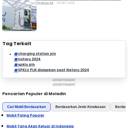
yang strategis. Lalu apa lagi syaratnya? Berapa biaya
Firdaus Ali
24 Oct 2022
yang perlu dikeluarkan? Setidaknya yang harus kamu tahu
adalah ada tiga tawaran paket franchise SPKLU dari PLN:...
Tag Terkait
charging station pln
nataru 2024
spklu pln
SPKLU PLN disiapkan saat Nataru 2024
Pencarian Populer di Moladin
Cari Mobil Berdasarkan
Berdasarkan Jenis Kendaraan
Berdas
Mobil Paling Populer
Mobil Yang Akan Keluar di Indonesia