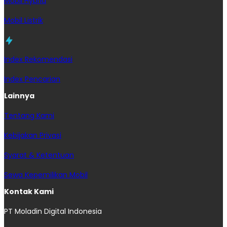
Mobil Hybrid
Mobil Listrik
Index Rekomendasi
Index Pencarian
Lainnya
Tentang Kami
Kebijakan Privasi
Syarat & Ketentuan
Sewa Kepemilikan Mobil
Kontak Kami
PT Moladin Digital Indonesia