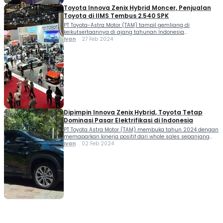
Toyota Innova Zenix Hybrid Moncer, Penjualan
Toyota di IIMS Tembus 2.540 SPK
PT Toyota-Astra Motor (TAM) tampil gemliang di
keikutsertaannya di ajang tahunan Indonesia
International Motor Show 2024 dengan raihan penjualan
Ivan
27 Feb 2024
yang positif. Toyota mencatat 2.540 SPK dipimpin yang
terbanyak oleh penjualan Toyota Innova Zenix Hybrid.
Catatan penjualan Toyota Innova Zenix Hybrid...
Dipimpin Innova Zenix Hybrid, Toyota Tetap
Dominasi Pasar Elektrifikasi di Indonesia
PT Toyota Astra Motor (TAM) membuka tahun 2024 dengan
memaparkan kinerja positif dari whole sales sepanjang
tahun 2023 yang mengalami peningkatan dibandingkan
Ivan
02 Feb 2024
tahun 2022 terkhusus pada kendaraan elektrifikasi.
Penjualan Toyota (termasuk Lexus) diklaim meningkat dari
332.443 unit di tahun 2022...