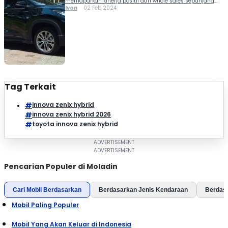
memaparkan kinerja positif dari whole sales sepanjang
tahun 2023 yang mengalami peningkatan dibandingkan
Ivan
02 Feb 2024
tahun 2022 terkhusus pada kendaraan elektrifikasi.
Penjualan Toyota (termasuk Lexus) diklaim meningkat dari
332.443 unit di tahun 2022...
Tag Terkait
innova zenix hybrid
innova zenix hybrid 2026
toyota innova zenix hybrid
Pencarian Populer di Moladin
Cari Mobil Berdasarkan
Berdasarkan Jenis Kendaraan
Berdas
Mobil Paling Populer
Mobil Yang Akan Keluar di Indonesia