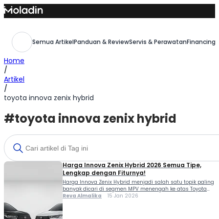
Skip
to
content
Semua Artikel
Panduan & Review
Servis & Perawatan
Financing,
Home
/
Artikel
/
toyota innova zenix hybrid
#toyota innova zenix hybrid
Harga Innova Zenix Hybrid 2026 Semua Tipe,
Lengkap dengan Fiturnya!
Harga Innova Zenix Hybrid menjadi salah satu topik paling
banyak dicari di segmen MPV menengah ke atas Toyota
menghadirkan Innova Zenix Hybrid sebagai evolusi dari
Reva Almalika
15 Jan 2026
Kijang Innova konvensional, dengan platform TNGA, mesin
hybrid generasi terbaru, serta fitur keselamatan yang
semakin lengkap. Tidak heran jika mobil ini kerap