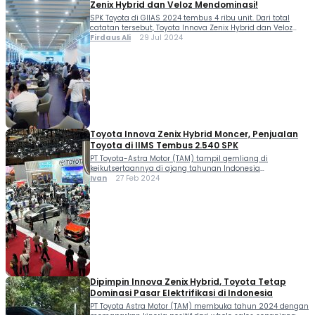
Zenix Hybrid dan Veloz Mendominasi!
SPK Toyota di GIIAS 2024 tembus 4 ribu unit. Dari total
catatan tersebut, Toyota Innova Zenix Hybrid dan Veloz
mendominasi. Anton Jimmi Suwandi selaku Marketing
Firdaus Ali
29 Jul 2024
Director PT Toyota Astra Motor (TAM) mengungkapkan
bahwa selama GIIAS 2024, Toyota menuai hasil yang
positif. Terbukti lini produknya banyak diminati oleh para
pengunjung. “Kenaikan dari order juga SPK dari […]
Toyota Innova Zenix Hybrid Moncer, Penjualan
Toyota di IIMS Tembus 2.540 SPK
PT Toyota-Astra Motor (TAM) tampil gemliang di
keikutsertaannya di ajang tahunan Indonesia
International Motor Show 2024 dengan raihan penjualan
Ivan
27 Feb 2024
yang positif. Toyota mencatat 2.540 SPK dipimpin yang
terbanyak oleh penjualan Toyota Innova Zenix Hybrid.
Catatan penjualan Toyota Innova Zenix Hybrid...
Dipimpin Innova Zenix Hybrid, Toyota Tetap
Dominasi Pasar Elektrifikasi di Indonesia
PT Toyota Astra Motor (TAM) membuka tahun 2024 dengan