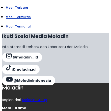
Mobil Terbaru
Mobil Termurah
Mobil Termahal
Ikuti Sosial Media Moladin
Info otomotif terbaru dan kabar seru dari Moladin
@moladin_id
@moladin.id
@MoladinIndonesia
Bagian dari
Moladin Group
Menu utama