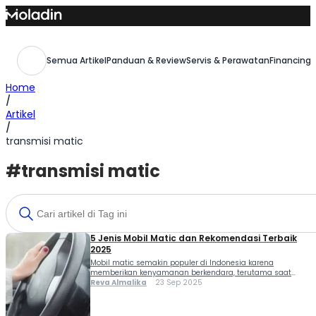
Skip
to
content
Semua Artikel
Panduan & Review
Servis & Perawatan
Financing,
Home
/
Artikel
/
transmisi matic
#transmisi matic
5 Jenis Mobil Matic dan Rekomendasi Terbaik
2025
Mobil matic semakin populer di Indonesia karena
memberikan kenyamanan berkendara, terutama saat
menghadapi lalu lintas padat di perkotaan. Jenis mobil
Reva Almalika
23 Sep 2025
matic di Indonesia adalah mobil dengan transmisi CVT,
DCT, AMT, AGS, hingga transmisi AT yang semuanya punya
karakteristik masing-masing. Mengetahui perbedaan