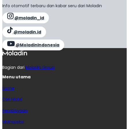
Info otomotif terbaru dan kabar seru dari Moladin
@moladin_id
@moladin.id
@MoladinIndonesia
Bagian dari
Moladin Group
Menu utama
Home
Cari Mobil
Pembiayaan
MoInspeksi