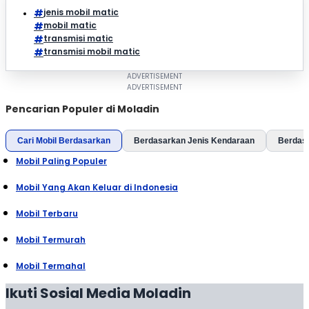
jenis mobil matic
mobil matic
transmisi matic
transmisi mobil matic
Pencarian Populer di Moladin
Cari Mobil Berdasarkan
Berdasarkan Jenis Kendaraan
Berdas
Mobil Paling Populer
Mobil Yang Akan Keluar di Indonesia
Mobil Terbaru
Mobil Termurah
Mobil Termahal
Ikuti Sosial Media Moladin