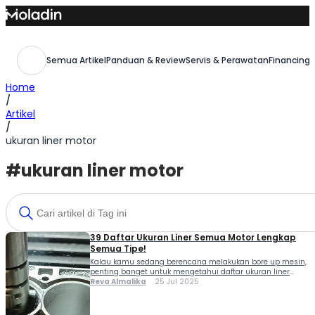
Skip
to
content
Semua Artikel
Panduan & Review
Servis & Perawatan
Financing,
Home
/
Artikel
/
ukuran liner motor
#ukuran liner motor
39 Daftar Ukuran Liner Semua Motor Lengkap
Semua Tipe!
Kalau kamu sedang berencana melakukan bore up mesin,
penting banget untuk mengetahui daftar ukuran liner
semua motor yang digunakan pada berbagai merek dan
Reva Almalika
25 Jul 2025
tipe kendaraan. Liner atau silinder liner adalah komponen
vital yang berfungsi sebagai tempat bergeraknya piston
dalam mesin motor. Komponen ini sangat krusial karena