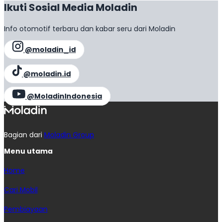
Ikuti Sosial Media Moladin
Info otomotif terbaru dan kabar seru dari Moladin
@moladin_id
@moladin.id
@MoladinIndonesia
Bagian dari
Moladin Group
Menu utama
Home
Cari Mobil
Pembiayaan