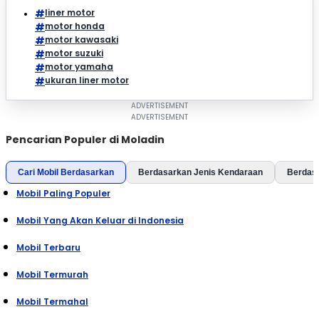
liner motor
motor honda
motor kawasaki
motor suzuki
motor yamaha
ukuran liner motor
Pencarian Populer di Moladin
Cari Mobil Berdasarkan
Berdasarkan Jenis Kendaraan
Berdas
Mobil Paling Populer
Mobil Yang Akan Keluar di Indonesia
Mobil Terbaru
Mobil Termurah
Mobil Termahal