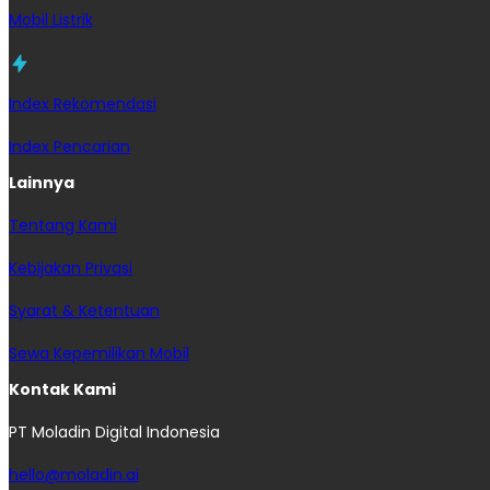
Mobil Listrik
Index Rekomendasi
Index Pencarian
Lainnya
Tentang Kami
Kebijakan Privasi
Syarat & Ketentuan
Sewa Kepemilikan Mobil
Kontak Kami
PT Moladin Digital Indonesia
hello@moladin.ai