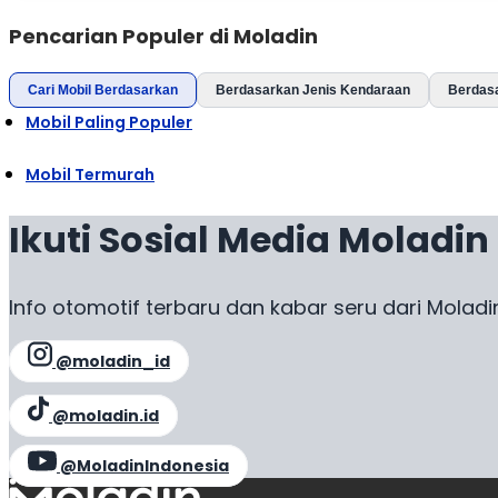
Pencarian Populer di Moladin
Cari Mobil Berdasarkan
Berdasarkan Jenis Kendaraan
Berdas
Mobil Paling Populer
Mobil Termurah
Ikuti Sosial Media Moladin
Info otomotif terbaru dan kabar seru dari Moladi
@moladin_id
@moladin.id
@MoladinIndonesia