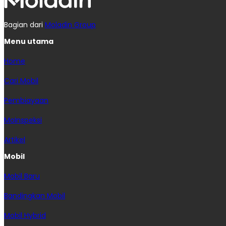
Bagian dari
Moladin Group
Menu utama
Home
Cari Mobil
Pembiayaan
MoInspeksi
Artikel
Mobil
Mobil Baru
Bandingkan Mobil
Mobil Hybrid