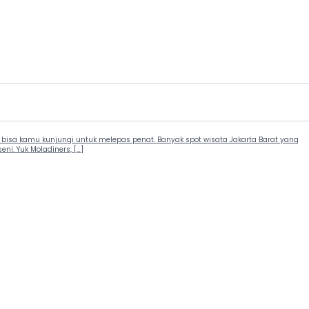
bisa kamu kunjungi untuk melepas penat. Banyak spot wisata Jakarta Barat yang
i. Yuk Moladiners, […]