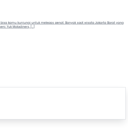
bisa kamu kunjungi untuk melepas penat. Banyak spot wisata Jakarta Barat yang
i. Yuk Moladiners, […]