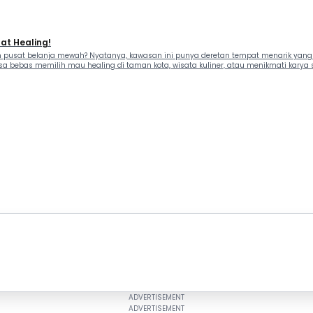
at Healing!
n pusat belanja mewah? Nyatanya, kawasan ini punya deretan tempat menarik yang 
ebas memilih mau healing di taman kota, wisata kuliner, atau menikmati karya sen