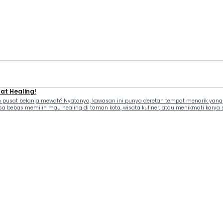
at Healing!
n pusat belanja mewah? Nyatanya, kawasan ini punya deretan tempat menarik yang 
ebas memilih mau healing di taman kota, wisata kuliner, atau menikmati karya sen