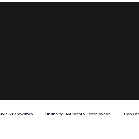
ervis & Perawatan
Financing, Asuransi & Pembiayaan
Tren Ot