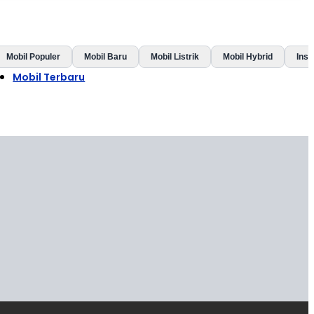
Mobil Populer
Mobil Baru
Mobil Listrik
Mobil Hybrid
Insp
Mobil Terbaru