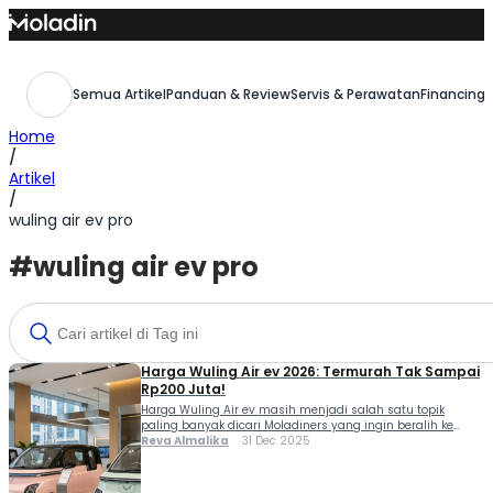
Skip
to
content
Semua Artikel
Panduan & Review
Servis & Perawatan
Financing,
Home
/
Artikel
/
wuling air ev pro
#wuling air ev pro
Harga Wuling Air ev 2026: Termurah Tak Sampai
Rp200 Juta!
Harga Wuling Air ev masih menjadi salah satu topik
paling banyak dicari Moladiners yang ingin beralih ke
mobil listrik praktis untuk kebutuhan harian. City car listrik
Reva Almalika
31 Dec 2025
besutan Wuling ini dikenal berkat desainnya yang kompak,
fitur modern, serta banderol yang relatif terjangkau di
kelasnya. Agar kamu tidak salah pilih, berikut