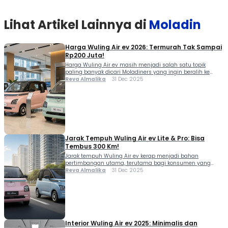
Lihat Artikel Lainnya di
Moladin
Harga Wuling Air ev 2026: Termurah Tak Sampai
Rp200 Juta!
Harga Wuling Air ev masih menjadi salah satu topik
paling banyak dicari Moladiners yang ingin beralih ke
mobil listrik praktis untuk kebutuhan harian. City car listrik
Reva Almalika
31 Dec 2025
besutan Wuling ini dikenal berkat desainnya yang kompak,
fitur modern, serta banderol yang relatif terjangkau di
kelasnya. Agar kamu tidak salah pilih, berikut
pembahasan lengkap mulai dari harga baru, […]
Jarak Tempuh Wuling Air ev Lite & Pro: Bisa
Tembus 300 Km!
Jarak tempuh Wuling Air ev kerap menjadi bahan
pertimbangan utama, terutama bagi konsumen yang
membutuhkan kendaraan ringkas, efisien, dan ekonomis.
Reva Almalika
31 Dec 2025
Dengan beberapa varian baterai yang ditawarkan, Wuling
Air ev memberikan fleksibilitas sesuai kebutuhan mobilitas
harian maupun perjalanan yang lebih panjang. Sebagai
mobil listrik mungil yang diproduksi di Indonesia, Wuling
Air ev dirancang untuk menjawab tantangan […]
Interior Wuling Air ev 2025: Minimalis dan