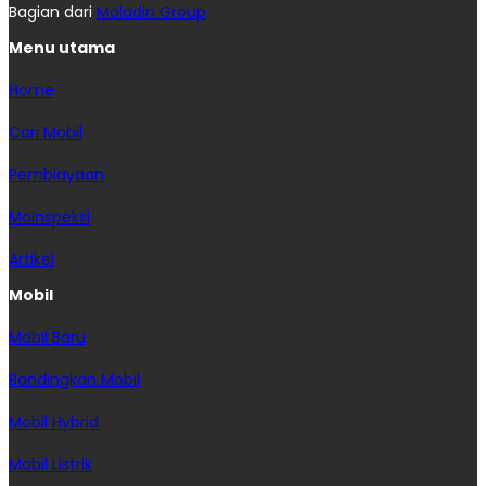
Bagian dari
Moladin Group
Menu utama
Home
Cari Mobil
Pembiayaan
MoInspeksi
Artikel
Mobil
Mobil Baru
Bandingkan Mobil
Mobil Hybrid
Mobil Listrik