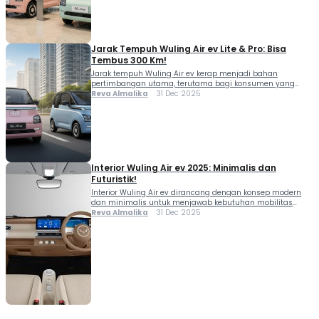
pembahasan lengkap mulai dari harga baru, […]
Jarak Tempuh Wuling Air ev Lite & Pro: Bisa
Tembus 300 Km!
Jarak tempuh Wuling Air ev kerap menjadi bahan
pertimbangan utama, terutama bagi konsumen yang
membutuhkan kendaraan ringkas, efisien, dan ekonomis.
Reva Almalika
31 Dec 2025
Dengan beberapa varian baterai yang ditawarkan, Wuling
Air ev memberikan fleksibilitas sesuai kebutuhan mobilitas
harian maupun perjalanan yang lebih panjang. Sebagai
mobil listrik mungil yang diproduksi di Indonesia, Wuling
Air ev dirancang untuk menjawab tantangan […]
Interior Wuling Air ev 2025: Minimalis dan
Futuristik!
Interior Wuling Air ev dirancang dengan konsep modern
dan minimalis untuk menjawab kebutuhan mobilitas
urban yang menuntut kepraktisan, kenyamanan, serta
Reva Almalika
31 Dec 2025
sentuhan teknologi yang relevan. Sebagai mobil listrik
kompak, Wuling menghadirkan kabin yang terasa rapi,
intuitif, dan tetap berkarakter futuristik, sehingga cocok
digunakan untuk aktivitas harian di perkotaan. Tidak
hanya fokus pada tampilan, desain kabin Air […]