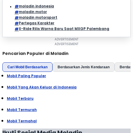
moladin indonesia
moladin motor
moladin motorsport
Pertegas Karakter
X-Ride Rilis Warna Baru Saat MXGP Palembang
Pencarian Populer di Moladin
Cari Mobil Berdasarkan
Berdasarkan Jenis Kendaraan
Berdas
Mobil Paling Populer
Mobil Yang Akan Keluar di Indonesia
Mobil Terbaru
Mobil Termurah
Mobil Termahal
Ikuti Sosial Media Moladin