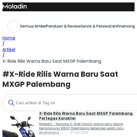
Skip
to
content
Semua Artikel
Panduan & Review
Servis & Perawatan
Financing,
Home
/
Artikel
/
X-Ride Rilis Warna Baru Saat MXGP Palembang
#X-Ride Rilis Warna Baru Saat
MXGP Palembang
X-Ride Rilis Warna Baru Saat MXGP Palembang,
Pertegas Karakter
Moladin - Yamaha X-Ride merilis warna baru jelang
berlangsung MXGP Palembang beberapa waktu lalu.
Yamaha ingin pertegas karakter kalau motor matik
Baghendra
07 Jul 2019
bergaya adventure ini memang cocok buat mereka yang
Lodra