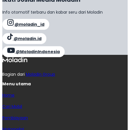
Info otomotif terbaru dan kabar seru dari Moladin
@moladin_id
@moladin.id
@MoladinIndonesia
Bagian dari
Moladin Group
Menu utama
Home
Cari Mobil
Pembiayaan
MoInspeksi