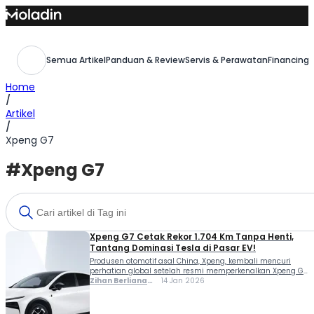
Skip
to
content
Semua Artikel
Panduan & Review
Servis & Perawatan
Financing,
Home
/
Artikel
/
Xpeng G7
#Xpeng G7
Xpeng G7 Cetak Rekor 1.704 Km Tanpa Henti,
Tantang Dominasi Tesla di Pasar EV!
Produsen otomotif asal China, Xpeng, kembali mencuri
perhatian global setelah resmi memperkenalkan Xpeng G7
versi Extended-Range Electric Vehicle (EREV). SUV terbaru
Zihan Berliana
14 Jan 2026
ini diklaim mampu menempuh jarak hingga 1.058 mil
Ram Ghani
atau sekitar 1.704 kilometer tanpa berhenti, menjadikannya
salah satu SUV dengan jarak tempuh terpanjang di dunia