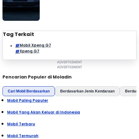
infrastruktur pengisian daya. Informasi ini pertama […]
Tag Terkait
Mobil Xpeng G7
Xpeng G7
Pencarian Populer di Moladin
Cari Mobil Berdasarkan
Berdasarkan Jenis Kendaraan
Berdas
Mobil Paling Populer
Mobil Yang Akan Keluar di Indonesia
Mobil Terbaru
Mobil Termurah