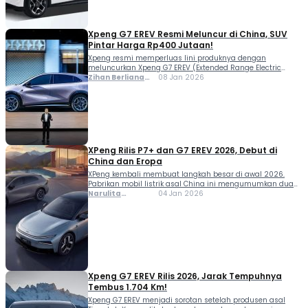
saat ini. Capaian tersebut langsung memicu
perbincangan luas karena jauh […]
Xpeng G7 EREV Resmi Meluncur di China, SUV
Pintar Harga Rp400 Jutaan!
Xpeng resmi memperluas lini produknya dengan
meluncurkan Xpeng G7 EREV (Extended Range Electric
Vehicle) di Tiongkok pada Kamis (8/1/2026). Kehadiran
Zihan Berliana
08 Jan 2026
varian ini menjadi opsi baru di segmen SUV menengah
Ram Ghani
bagi konsumen yang membutuhkan daya jelajah lebih
jauh dibandingkan varian listrik murni (BEV). Peluncuran
model EREV ini dilakukan bersamaan dengan pengenalan
varian pembaruan untuk Xpeng G7 […]
XPeng Rilis P7+ dan G7 EREV 2026, Debut di
China dan Eropa
XPeng kembali membuat langkah besar di awal 2026.
Pabrikan mobil listrik asal China ini mengumumkan dua
model anyar sekaligus, yakni XPeng P7+ sedan dan XPeng
Narulita
04 Jan 2026
G7 EREV SUV. Keduanya akan lebih dulu meluncur di China
Azzahra
pada 8 Januari 2026, lalu menyusul debut di Eropa pada
Misbakh
9 Januari 2026. (sumber : Xpeng) Peluncuran ini
menandai keseriusan […]
Xpeng G7 EREV Rilis 2026, Jarak Tempuhnya
Tembus 1.704 Km!
Xpeng G7 EREV menjadi sorotan setelah produsen asal