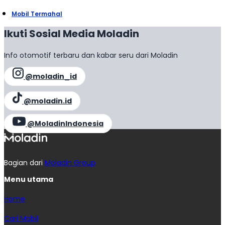
Mobil Termahal
Ikuti Sosial Media Moladin
Info otomotif terbaru dan kabar seru dari Moladin
@moladin_id
@moladin.id
@MoladinIndonesia
Bagian dari
Moladin Group
Menu utama
Home
Cari Mobil