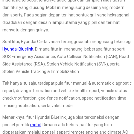
Indonesia tersebut tentunya tidak luput dari tampilan alias desain
dan fitur yang diusung. Mobil ini mengusung desain yang modern
dan sporty. Pada bagian depan terlihat bentuk grill yang heksagonal
dipadukan dengan desain lampu utama yang pipih dan terlihat
menyatu dengan grilnya.
Soal fitur, Hyundai Creta varian tertinggi sudah mengusung teknologi
Hyundai Bluelink
. Dimana fitur ini menaungi beberapa fitur seperti
SOS Emergency Asisstance, Auto Collision Notification (CAN), Road
Side Assistance (RSA), Stolen Vehicle Notification (SVN), serta
Stolen Vehicle Tracking & Immobilization.
Tak hanya itu saja, terdapat pula fitur manual & automatic diagnostic
report, driving information and vehicle health report, vehicle status
check/notification, geo-fence notification, speed notification, time
fencing notification, serta valet mode.
Menariknya, fitur Hyundai Bluelink juga bisa terkoneksi dengan
ponsel pemilik
mobil
. Dimana ada beberapa fitur yang bisa
dioperasikan melalui ponsel, seperti remote engine and climate AC