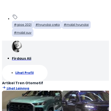
giias 2021
hyundai creta
mobil hyundai
mobil suv
Firdaus Ali
Lihat Profil
Artikel Tren Otomotif
Lihat Lainnya