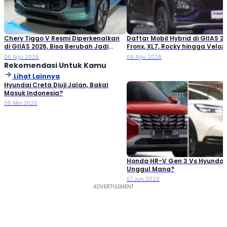
Chery Tiggo V Resmi Diperkenalkan
Daftar Mobil Hybrid di GIIAS 20
di GIIAS 2026, Bisa Berubah Jadi
Fronx, XL7, Rocky hingga Veloz!
Double Cabin
06 Agu 2026
06 Agu 2026
Rekomendasi Untuk Kamu
Lihat Lainnya
Hyundai Creta Diuji Jalan, Bakal
Masuk Indonesia?
05 Mei 2020
Honda HR-V Gen 3 Vs Hyundai 
Unggul Mana?
07 Jun 2022