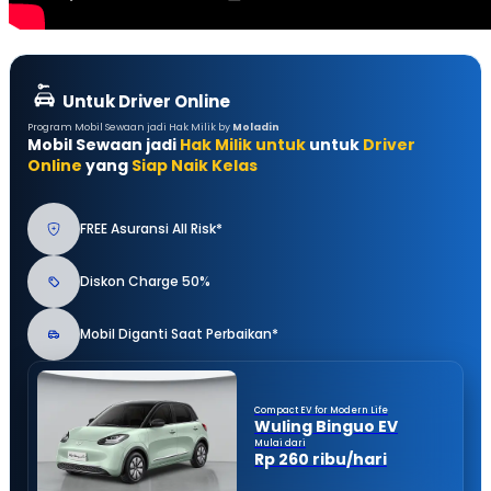
Untuk Driver Online
Program Mobil Sewaan jadi Hak Milik by
Moladin
Mobil Sewaan jadi
Hak Milik untuk
untuk
Driver
Online
yang
Siap Naik Kelas
FREE Asuransi All Risk*
Diskon Charge 50%
Mobil Diganti Saat Perbaikan*
Compact EV for Modern Life
Wuling Binguo EV
Mulai dari
Rp 260 ribu/hari