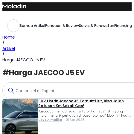
Skip
to
content
Semua Artikel
Panduan & Review
Servis & Perawatan
Financing,
Home
/
Artikel
/
Harga JAECOO J5 EV
#Harga JAECOO J5 EV
SUV Listrik Jaecoo J5 Terbukti Irit, Bisa Jalan
Ratusan Km Sekali Cas!
Jaecoo J5 menjadi salah satu pilihan SUV listrik yang
mulai menarik perhatian di pasar otomotif. Mobil ini hadir
sebagai solusi mobilitas di tengah naiknya harga BBM,
Reva Almalika
01 Apr 2026
sekaligus menawarkan efisiensi energi yang kompetitif.
Sebagai kendaraan listrik modern, Jaecoo J5 dirancang
untuk memberikan keseimbangan antara performa, jarak