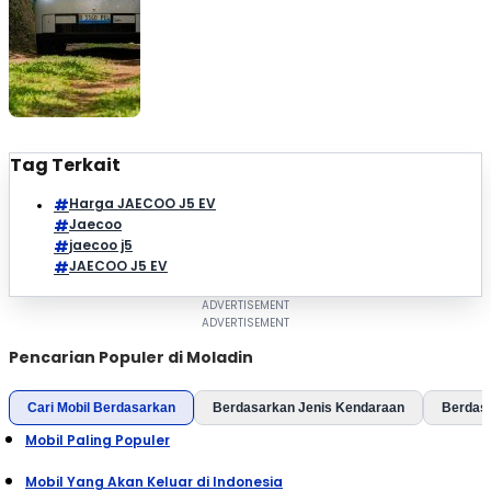
pesaingnya yakni BYD Atto 3 dan Geely EX5. SUV listrik
JAECOO J5 EV digadang-gadang bakal menjadi game
changer di kelasnya. Selein menghadirkan kabin […]
Tag Terkait
Harga JAECOO J5 EV
Jaecoo
jaecoo j5
JAECOO J5 EV
Pencarian Populer di Moladin
Cari Mobil Berdasarkan
Berdasarkan Jenis Kendaraan
Berdas
Mobil Paling Populer
Mobil Yang Akan Keluar di Indonesia