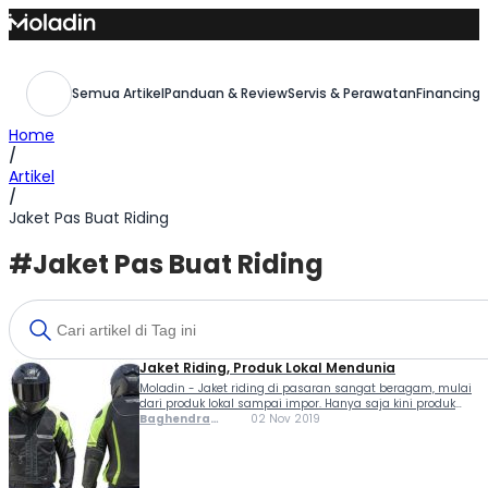
Skip
to
content
Semua Artikel
Panduan & Review
Servis & Perawatan
Financing,
Home
/
Artikel
/
Jaket Pas Buat Riding
#Jaket Pas Buat Riding
Jaket Riding, Produk Lokal Mendunia
Moladin - Jaket riding di pasaran sangat beragam, mulai
dari produk lokal sampai impor. Hanya saja kini produk
impor sudah mulai menguasai pasar Indonesia, bahkan
Baghendra
02 Nov 2019
ada yang di ekspor. Sebagai jaket untuk riding, memiliki
Lodra
persyaratan baik untuk keamanan dan kenyamanan...