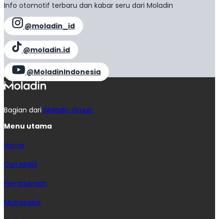
Info otomotif terbaru dan kabar seru dari Moladin
@moladin_id
@moladin.id
@MoladinIndonesia
Bagian dari
Moladin Group
Menu utama
Home
Cari Mobil
Pembiayaan
MoInspeksi