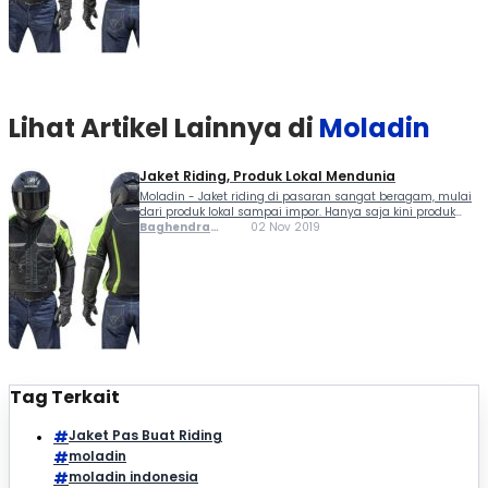
Lihat Artikel Lainnya di
Moladin
Jaket Riding, Produk Lokal Mendunia
Moladin - Jaket riding di pasaran sangat beragam, mulai
dari produk lokal sampai impor. Hanya saja kini produk
impor sudah mulai menguasai pasar Indonesia, bahkan
Baghendra
02 Nov 2019
ada yang di ekspor. Sebagai jaket untuk riding, memiliki
Lodra
persyaratan baik untuk keamanan dan kenyamanan...
Tag Terkait
Jaket Pas Buat Riding
moladin
moladin indonesia