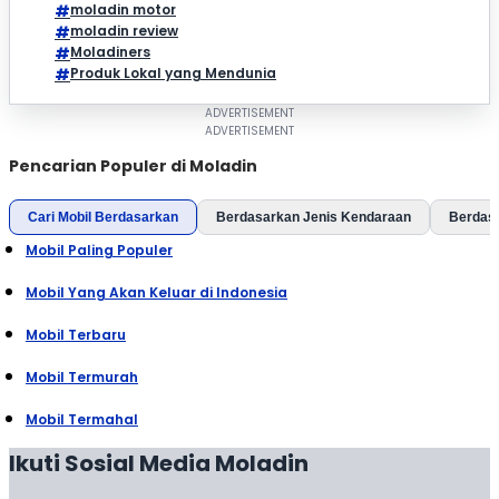
moladin motor
moladin review
Moladiners
Produk Lokal yang Mendunia
Pencarian Populer di Moladin
Cari Mobil Berdasarkan
Berdasarkan Jenis Kendaraan
Berdas
Mobil Paling Populer
Mobil Yang Akan Keluar di Indonesia
Mobil Terbaru
Mobil Termurah
Mobil Termahal
Ikuti Sosial Media Moladin