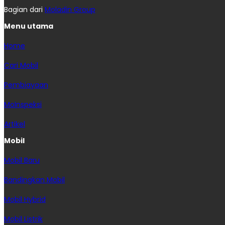
Bagian dari
Moladin Group
Menu utama
Home
Cari Mobil
Pembiayaan
MoInspeksi
Artikel
Mobil
Mobil Baru
Bandingkan Mobil
Mobil Hybrid
Mobil Listrik