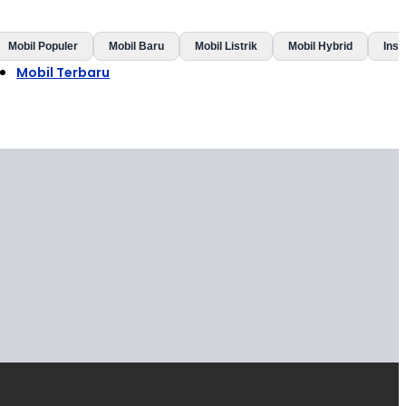
Mobil Populer
Mobil Baru
Mobil Listrik
Mobil Hybrid
Insp
Mobil Terbaru