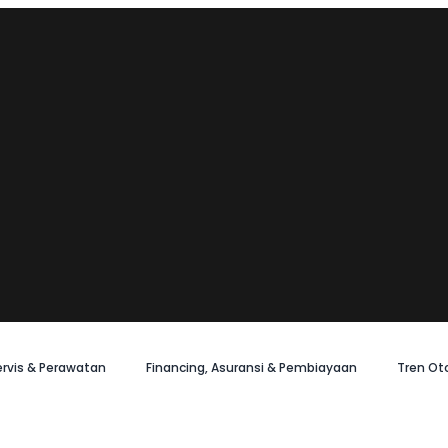
ervis & Perawatan
Financing, Asuransi & Pembiayaan
Tren Ot