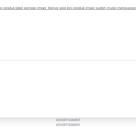
ri produk lokal sampai impor. Hanya saja kini produk impor sudah mulai menguasai p