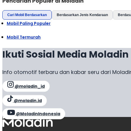
Pencarian Populer di Moladin
Cari Mobil Berdasarkan
Berdasarkan Jenis Kendaraan
Berdas
Mobil Paling Populer
Mobil Termurah
Ikuti Sosial Media Moladin
Info otomotif terbaru dan kabar seru dari Moladi
@moladin_id
@moladin.id
@MoladinIndonesia