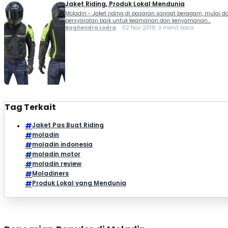
Jaket Riding, Produk Lokal Mendunia
Moladin - Jaket riding di pasaran sangat beragam, mulai da
persyaratan baik untuk keamanan dan kenyamanan...
Baghendra Lodra
02 Nov 2019
3 menit baca
Tag Terkait
Jaket Pas Buat Riding
moladin
moladin indonesia
moladin motor
moladin review
Moladiners
Produk Lokal yang Mendunia