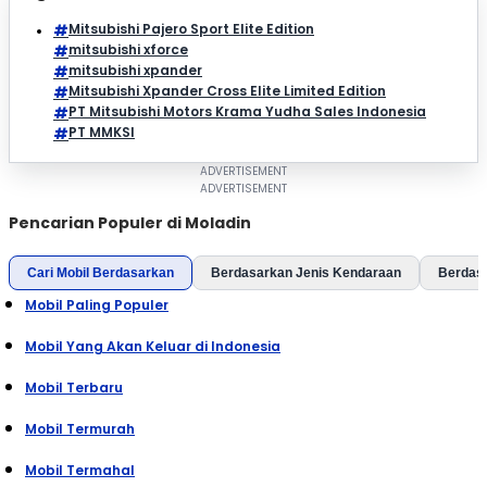
Mitsubishi Pajero Sport Elite Edition
mitsubishi xforce
mitsubishi xpander
Mitsubishi Xpander Cross Elite Limited Edition
PT Mitsubishi Motors Krama Yudha Sales Indonesia
PT MMKSI
Pencarian Populer di Moladin
Cari Mobil Berdasarkan
Berdasarkan Jenis Kendaraan
Berdas
Mobil Paling Populer
Mobil Yang Akan Keluar di Indonesia
Mobil Terbaru
Mobil Termurah
Mobil Termahal