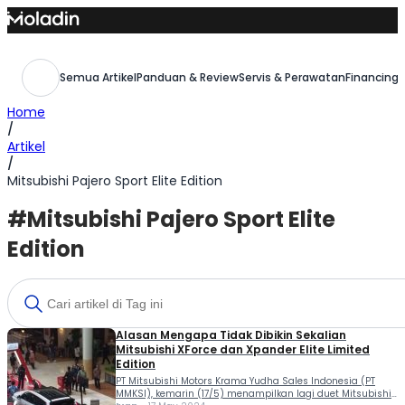
Skip
to
content
Semua Artikel
Panduan & Review
Servis & Perawatan
Financing,
Home
/
Artikel
/
Mitsubishi Pajero Sport Elite Edition
#Mitsubishi Pajero Sport Elite
Edition
Alasan Mengapa Tidak Dibikin Sekalian
Mitsubishi XForce dan Xpander Elite Limited
Edition
PT Mitsubishi Motors Krama Yudha Sales Indonesia (PT
MMKSI), kemarin (17/5) menampilkan lagi duet Mitsubishi