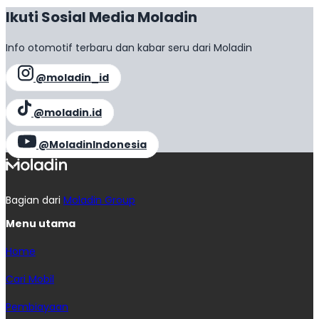
Ikuti Sosial Media Moladin
Info otomotif terbaru dan kabar seru dari Moladin
@moladin_id
@moladin.id
@MoladinIndonesia
Bagian dari
Moladin Group
Menu utama
Home
Cari Mobil
Pembiayaan