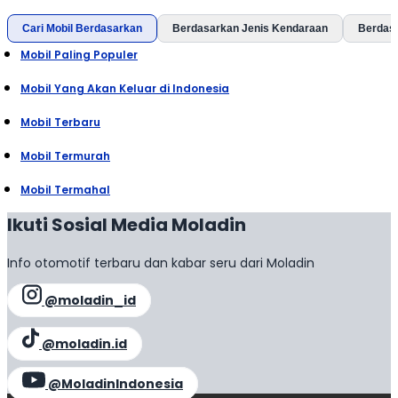
Cari Mobil Berdasarkan
Berdasarkan Jenis Kendaraan
Berdas
Mobil Paling Populer
Mobil Yang Akan Keluar di Indonesia
Mobil Terbaru
Mobil Termurah
Mobil Termahal
Ikuti Sosial Media Moladin
Info otomotif terbaru dan kabar seru dari Moladin
@moladin_id
@moladin.id
@MoladinIndonesia