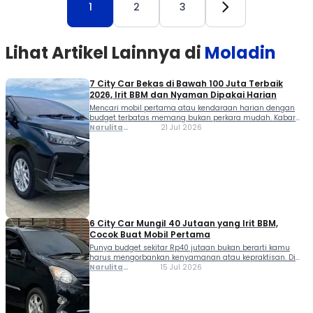
1
2
3
Lihat Artikel Lainnya di
Moladin
7 City Car Bekas di Bawah 100 Juta Terbaik
2026, Irit BBM dan Nyaman Dipakai Harian
Mencari mobil pertama atau kendaraan harian dengan
budget terbatas memang bukan perkara mudah. Kabar
baiknya, city car bekas di bawah 100 juta masih sangat
Narulita
21 Jul 2026
layak dipilih pada 2026 karena menawarkan konsumsi
Azzahra
BBM irit, biaya perawatan terjangkau, dan ukuran bodi
Misbakh
yang praktis untuk menghadapi kemacetan kota.
Moladiners juga punya banyak pilihan, mulai dari model
LCGC seperti […]
6 City Car Mungil 40 Jutaan yang Irit BBM,
Cocok Buat Mobil Pertama
Punya budget sekitar Rp40 jutaan bukan berarti kamu
harus mengorbankan kenyamanan atau kepraktisan. Di
pasar mobil bekas, masih banyak city car mungil 40
Narulita
15 Jul 2026
jutaan yang layak dipinang, terutama buat keluarga
Azzahra
muda, mahasiswa, maupun pekerja yang butuh
Misbakh
kendaraan harian. Keunggulan city car ada pada
dimensinya yang ringkas, konsumsi BBM irit, serta biaya