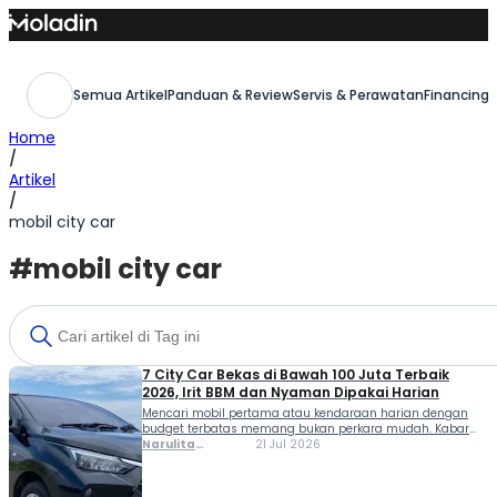
Skip
to
content
Semua Artikel
Panduan & Review
Servis & Perawatan
Financing,
Home
/
Artikel
/
mobil city car
#mobil city car
7 City Car Bekas di Bawah 100 Juta Terbaik
2026, Irit BBM dan Nyaman Dipakai Harian
Mencari mobil pertama atau kendaraan harian dengan
budget terbatas memang bukan perkara mudah. Kabar
baiknya, city car bekas di bawah 100 juta masih sangat
Narulita
21 Jul 2026
layak dipilih pada 2026 karena menawarkan konsumsi
Azzahra
BBM irit, biaya perawatan terjangkau, dan ukuran bodi
Misbakh
yang praktis untuk menghadapi kemacetan kota.