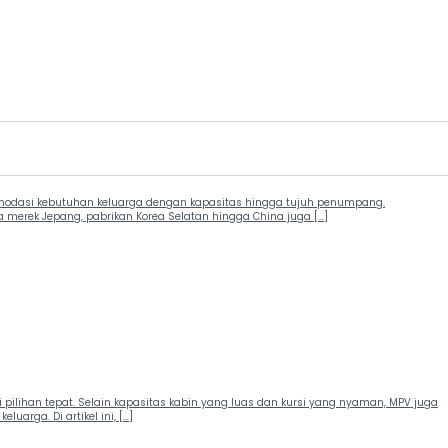
komodasi kebutuhan keluarga dengan kapasitas hingga tujuh penumpang.
a merek Jepang, pabrikan Korea Selatan hingga China juga […]
ilihan tepat. Selain kapasitas kabin yang luas dan kursi yang nyaman, MPV juga
rga. Di artikel ini, […]