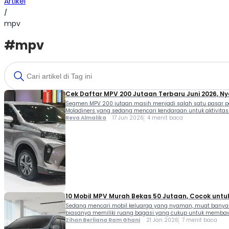
Artikel
/
mpv
#mpv
Cek Daftar MPV 200 Jutaan Terbaru Juni 2026, Ny
Segmen MPV 200 jutaan masih menjadi salah satu pasar pal
Moladiners yang sedang mencari kendaraan untuk aktivitas 
Reva Almalika
17 Jun 2026
4 menit baca
10 Mobil MPV Murah Bekas 50 Jutaan, Cocok untu
Sedang mencari mobil keluarga yang nyaman, muat banyak p
biasanya memiliki ruang bagasi yang cukup untuk membawa 
Zihan Berliana Ram Ghani
21 Jan 2026
7 menit baca