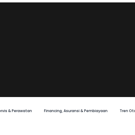
ervis & Perawatan
Financing, Asuransi & Pembiayaan
Tren Ot