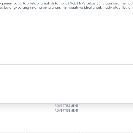
enumpang, tapi tetap ramah di kantong? Mobil MPV bekas 50 jutaan bisa menjadi p
barang-barang selama perjalanan, membuatnya ideal untuk mudik atau liburan kelua