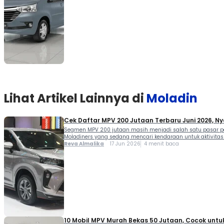
Lihat Artikel Lainnya di
Moladin
Cek Daftar MPV 200 Jutaan Terbaru Juni 2026, Ny
Segmen MPV 200 jutaan masih menjadi salah satu pasar pal
Moladiners yang sedang mencari kendaraan untuk aktivitas 
Reva Almalika
17 Jun 2026
4 menit baca
10 Mobil MPV Murah Bekas 50 Jutaan, Cocok untu