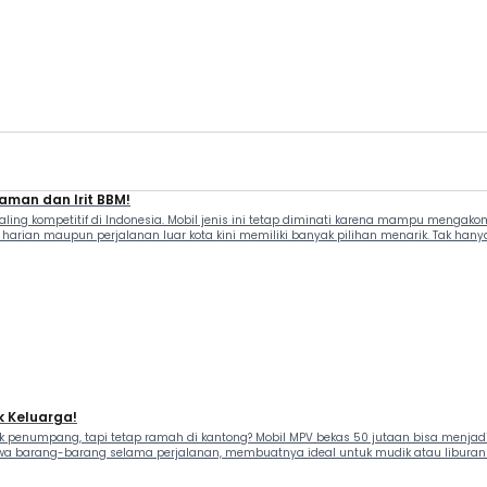
aman dan Irit BBM!
ing kompetitif di Indonesia. Mobil jenis ini tetap diminati karena mampu menga
harian maupun perjalanan luar kota kini memiliki banyak pilihan menarik. Tak hany
k Keluarga!
enumpang, tapi tetap ramah di kantong? Mobil MPV bekas 50 jutaan bisa menjadi p
barang-barang selama perjalanan, membuatnya ideal untuk mudik atau liburan kelua