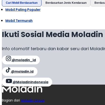
Cari Mobil Berdasarkan
Berdasarkan Jenis Kendaraan
Berdas
Mobil Paling Populer
Mobil Termurah
Ikuti Sosial Media Moladin
Info otomotif terbaru dan kabar seru dari Moladi
@moladin_id
@moladin.id
@MoladinIndonesia
Bagian dari
Moladin Group