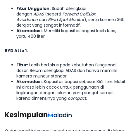
Fitur Unggulan:
Sudah dilengkapi
dengan
ADAS
(seperti
Forward Collision
Avoidance
dan
Blind Spot Monitor
), serta kamera 360
derajat yang sangat informatif.
Akomodasi:
Memiliki kapasitas bagasi lebih luas,
yaitu 400 liter.
BYD Atto 1:
Fitur:
Lebih berfokus pada kebutuhan fungsional
dasar. Belum dilengkapi ADAS dan hanya memiliki
kamera mundur standar.
Akomodasi:
Kapasitas bagasi sebesar 352 liter. Mobil
ini dirasa lebih cocok untuk penggunaan di
lingkungan dengan jalanan yang sangat sempit
karena dimensinya yang
compact
.
Kesimpulan
Kedua mobil ini sangat cocok untuk penggunaan di dalam