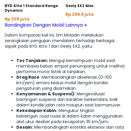
BYD Atto 1 Standard Range
Geely EX2 Max
Dynamic
Rp 269,9 juta
Rp 205 juta
Bandingkan Dengan Mobil Lainnya
Dalam komparasi kali ini, tim Moladin melakukan
serangkaian pengujian mendalam terhadap berbagai
aspek pada BYD Atto 1 dan Geely EX2, yaitu:
Tes Tanjakan:
Menguji kemampuan mobil saat
membawa beban empat penumpang untuk melihat
performa motor listrik di tanjakan.
Drag Race
Membandingkan akselerasi (0-100
km/jam) antara kedua mobil dengan kondisi
pengaturan yang disamakan.
Kenyamanan & Suspensi):
Mengevaluasi
bantingan suspensi dan karakter berkendara, baik
dalam kondisi jalan rata maupun saat bermanuver.
Kekedapan Kabin:
Mengukur tingkat
kebisingan
road noise
di dalam kabin menggunakan
alat ukur desibel pada kecepatan 35 km/jam.
Desain:
Membandingkan estetika eksterior dan tata