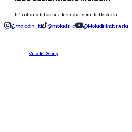
Info otomotif terbaru dan kabar seru dari Moladin
@moladin_id
@moladin.id
@MoladinIndonesia
Bagian dari
Moladin Group
MENU UTAMA
Home
Cari Mobil
Pembiayaan
MoInspeksi
Artikel