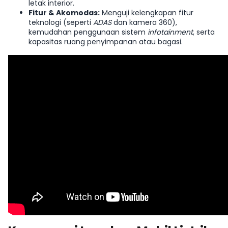
letak interior.
Fitur & Akomodas:
Menguji kelengkapan fitur
teknologi (seperti
ADAS
dan kamera 360),
kemudahan penggunaan sistem
infotainment
, serta
kapasitas ruang penyimpanan atau bagasi.