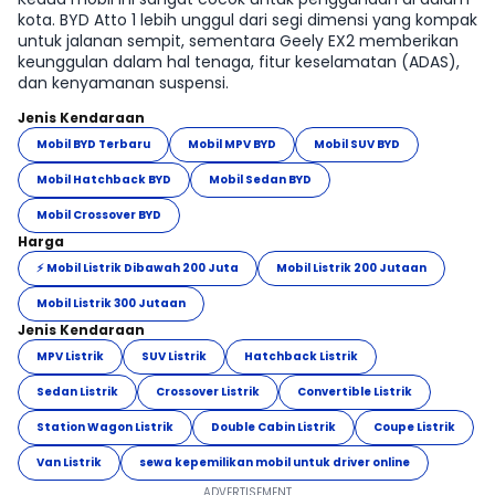
kota. BYD Atto 1 lebih unggul dari segi dimensi yang kompak
untuk jalanan sempit, sementara Geely EX2 memberikan
keunggulan dalam hal tenaga, fitur keselamatan (ADAS),
dan kenyamanan suspensi.
Jenis Kendaraan
Mobil BYD Terbaru
Mobil MPV BYD
Mobil SUV BYD
Mobil Hatchback BYD
Mobil Sedan BYD
Mobil Crossover BYD
Harga
⚡ Mobil Listrik Dibawah 200 Juta
Mobil Listrik 200 Jutaan
Mobil Listrik 300 Jutaan
Jenis Kendaraan
MPV Listrik
SUV Listrik
Hatchback Listrik
Sedan Listrik
Crossover Listrik
Convertible Listrik
Station Wagon Listrik
Double Cabin Listrik
Coupe Listrik
Van Listrik
sewa kepemilikan mobil untuk driver online