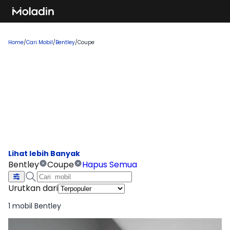
Home
/
Cari Mobil
/
Bentley
/
Coupe
Cari Mobil Bentley Coupe
Temukan rekomendasi mobil baru yang sedang tren dan
banyak dicari, sempurna untuk Anda yang ingin membeli
kendaraan impian!
Bentley
Coupe
Hapus Semua
Urutkan dari
1 mobil Bentley