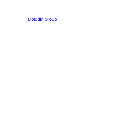
Bagian dari
Moladin Group
MENU UTAMA
Home
Cari Mobil
Pembiayaan
MoInspeksi
Artikel
MOBIL
Mobil Baru