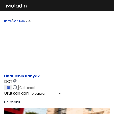
Home
/
Cari Mobil
/
DCT
Cari Mobil DCT
Temukan rekomendasi mobil baru yang sedang tren dan
banyak dicari, sempurna untuk Anda yang ingin membeli
kendaraan impian!
DCT
Urutkan dari
64 mobil