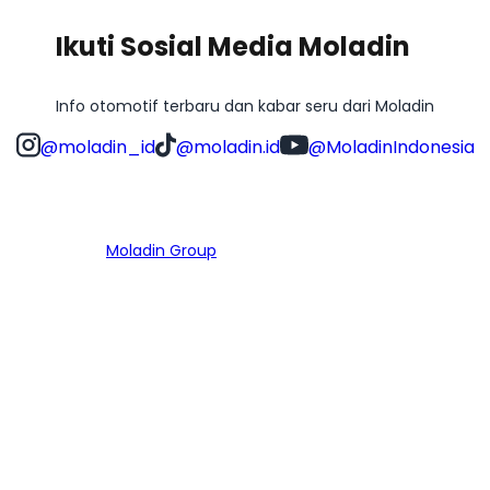
Ikuti Sosial Media Moladin
Info otomotif terbaru dan kabar seru dari Moladin
@moladin_id
@moladin.id
@MoladinIndonesia
Bagian dari
Moladin Group
MENU UTAMA
Home
Cari Mobil
Pembiayaan
MoInspeksi