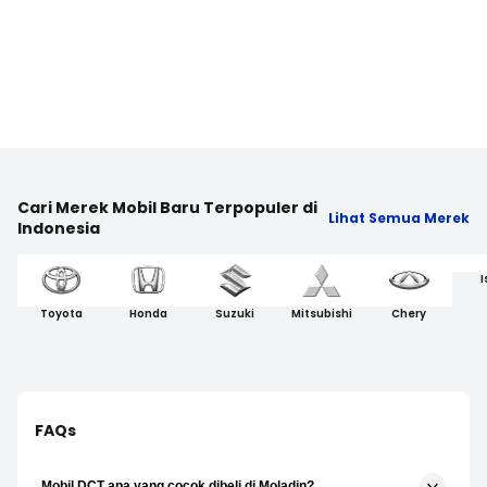
Cari Merek Mobil Baru Terpopuler di
Lihat Semua Merek
Indonesia
I
Toyota
Honda
Suzuki
Mitsubishi
Chery
FAQs
Mobil DCT apa yang cocok dibeli di Moladin?