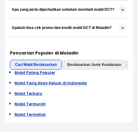
Apa yang perlu diperhatikan sebelum membeli mobil DCT?
Apakah bisa cek promo dan kredit mobil DCT di Moladin?
Pencarian Populer di Moladin
Cari Mobil Berdasarkan
Berdasarkan Jenis Kendaraan
Ber
Mobil Paling Populer
Mobil Yang Akan Keluar di Indonesia
Mobil Terbaru
Mobil Termurah
Mobil Termahal