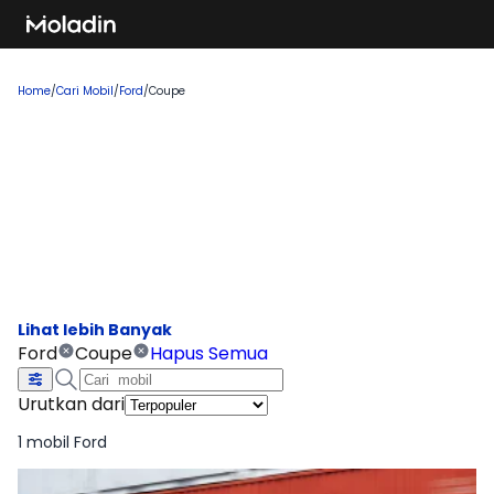
Home
/
Cari Mobil
/
Ford
/
Coupe
Cari Mobil Ford Coupe
Temukan rekomendasi mobil baru yang sedang tren dan
banyak dicari, sempurna untuk Anda yang ingin membeli
kendaraan impian!
Ford
Coupe
Hapus Semua
Urutkan dari
1 mobil Ford