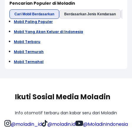
Pencarian Populer di Moladin
Cari Mobil Berdasarkan
Berdasarkan Jenis Kendaraan
Ber
Mobil Paling Populer
Mobil Yang Akan Keluar di Indonesia
Mobil Terbaru
Mobil Termurah
Mobil Termahal
Ikuti Sosial Media Moladin
Info otomotif terbaru dan kabar seru dari Moladin
@moladin_id
@moladin.id
@MoladinIndonesia