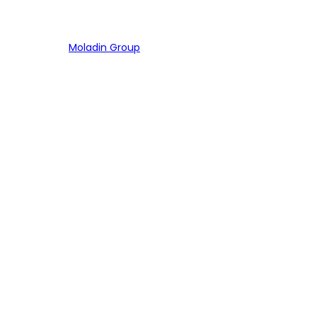
Bagian dari
Moladin Group
MENU UTAMA
Home
Cari Mobil
Pembiayaan
MoInspeksi
Artikel
MOBIL
Mobil Baru