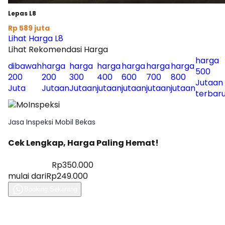
Lepas L8
Rp 589 juta
Lihat Harga L8
Lihat Rekomendasi Harga
harga
dibawah
harga
harga
harga
harga
harga
harga
500
200
200
300
400
600
700
800
Jutaan
Juta
Jutaan
Jutaan
jutaan
jutaan
jutaan
jutaan
terbar
Jasa Inspeksi Mobil Bekas
Cek Lengkap, Harga Paling Hemat!
Diskon 28%
Rp350.000
mulai dari
Rp249.000
Booking Sekarang