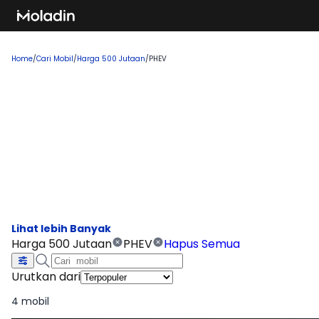
Home
/
Cari Mobil
/
Harga 500 Jutaan
/
PHEV
Cari Mobil Harga 500 Jutaan
PHEV
Temukan rekomendasi mobil baru yang sedang tren dan
banyak dicari, sempurna untuk Anda yang ingin membeli
kendaraan impian!
Harga 500 Jutaan
PHEV
Hapus Semua
Urutkan dari
4 mobil