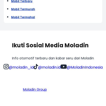
Mobil Terbaru
Mobil Termurah
Mobil Termahal
Ikuti Sosial Media Moladin
Info otomotif terbaru dan kabar seru dari Moladin
@moladin_id
@moladin.id
@MoladinIndonesia
Bagian dari
Moladin Group
MENU UTAMA