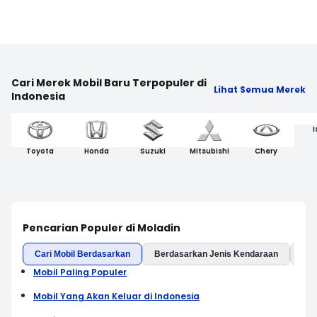
Cari Merek Mobil Baru Terpopuler di
Lihat Semua Merek
Indonesia
I
Toyota
Honda
Suzuki
Mitsubishi
Chery
Pencarian Populer di Moladin
Cari Mobil Berdasarkan
Berdasarkan Jenis Kendaraan
Ber
Mobil Paling Populer
Mobil Yang Akan Keluar di Indonesia