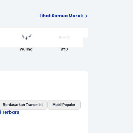
Lihat Semua Merek
AION
Wuling
BYD
Berdasarkan Transmisi
Mobil Populer
Mobil Baru
Mobil Listri
l Terbaru