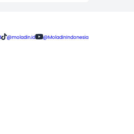
d
@moladin.id
@MoladinIndonesia
KONTAK KAMI
hello@moladin.ai
WA Customer Service
0812-6688-5535
(Senin -