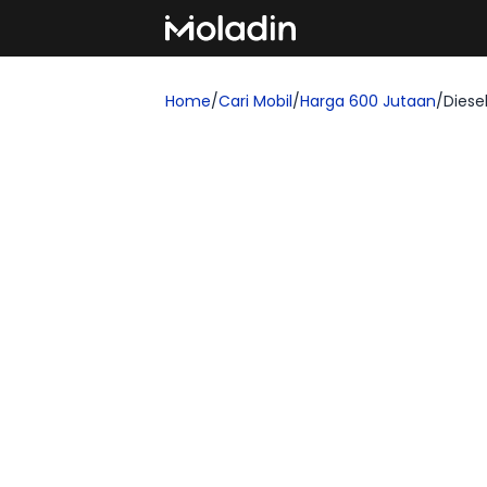
Home
/
Cari Mobil
/
Harga 600 Jutaan
/
Diese
Cari Mobil Harga 600 Ju
Temukan rekomendasi mobil baru yang se
yang ingin membeli kendaraan impian!