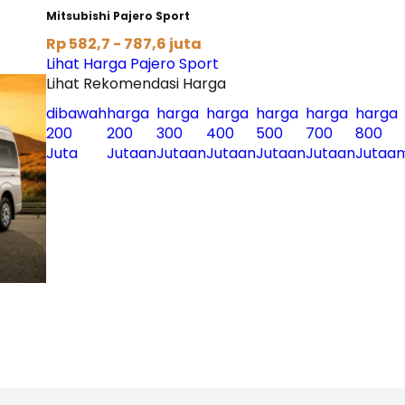
Mitsubishi Pajero Sport
Rp 582,7 - 787,6 juta
Lihat Harga Pajero Sport
Lihat Rekomendasi Harga
dibawah
harga
harga
harga
harga
harga
harga
200
200
300
400
500
700
800
Juta
Jutaan
Jutaan
Jutaan
Jutaan
Jutaan
Jutaan