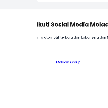
Ikuti Sosial Media Mola
Info otomotif terbaru dan kabar seru dari
Bagian dari
Moladin Group
MENU UTAMA
MO
Home
Mob
Cari Mobil
Ban
Pembiayaan
Mob