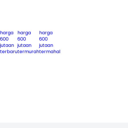
harga
harga
harga
600
600
600
jutaan
jutaan
jutaan
terbaru
termurah
termahal