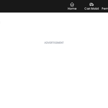
Home
Cari Mobil
Pem
l
taan Diesel
dang tren dan banyak dicari, sempurna untuk Anda