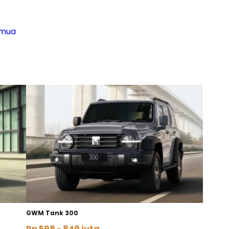
emua
GWM Tank 300
Rp 598 - 849 juta