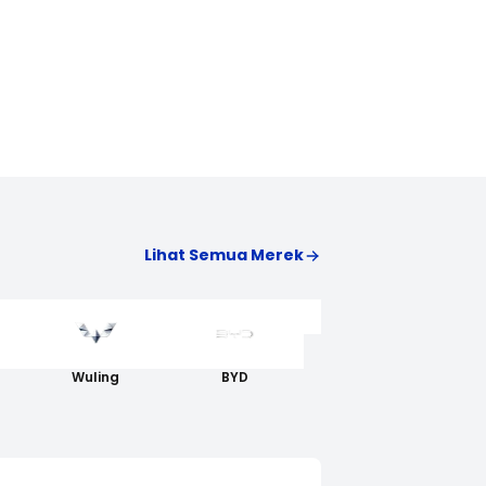
Lihat Semua Merek
AION
Wuling
BYD