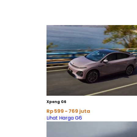
Xpeng G6
Rp 599 - 769 juta
Lihat Harga G6