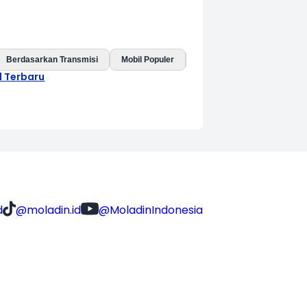
Berdasarkan Transmisi
Mobil Populer
Mobil Baru
Mobil Listri
l Terbaru
d
@moladin.id
@MoladinIndonesia