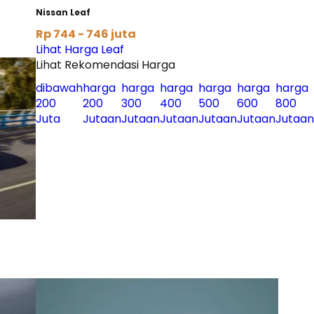
Nissan Leaf
Rp 744 - 746 juta
Lihat Harga Leaf
Lihat Rekomendasi Harga
dibawah
harga
harga
harga
harga
harga
harga
200
200
300
400
500
600
800
Juta
Jutaan
Jutaan
Jutaan
Jutaan
Jutaan
Jutaan