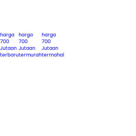
harga
harga
harga
700
700
700
Jutaan
Jutaan
Jutaan
terbaru
termurah
termahal