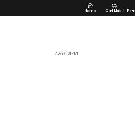
Home
Cari Mobil
Pem
aan Listrik
strik 700 Juta, Moladin punya 9 pilihan yang bisa
 antara model yang paling banyak menarik perhatian, ada