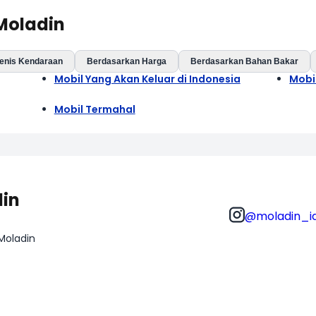
 Moladin
enis Kendaraan
Berdasarkan Harga
Berdasarkan Bahan Bakar
Mobil Yang Akan Keluar di Indonesia
Mobi
Mobil Termahal
din
@moladin_i
 Moladin