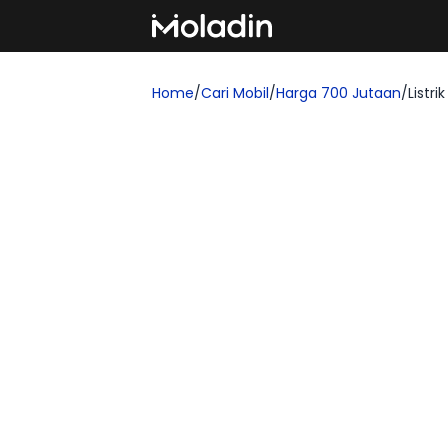
Home
/
Cari Mobil
/
Harga 700 Jutaan
/
Listrik
Cari Mobil Harga 700 Jut
Kalau kamu sedang membandingkan mobil Li
langsung kamu telusuri di halaman ini. Di