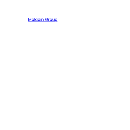
Bagian dari
Moladin Group
MENU UTAMA
Home
Cari Mobil
Pembiayaan
MoInspeksi
Artikel
MOBIL
Mobil Baru