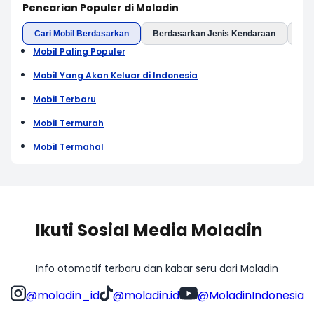
Pencarian Populer di Moladin
Cari Mobil Berdasarkan
Berdasarkan Jenis Kendaraan
Ber
Mobil Paling Populer
Mobil Yang Akan Keluar di Indonesia
Mobil Terbaru
Mobil Termurah
Mobil Termahal
Ikuti Sosial Media Moladin
Info otomotif terbaru dan kabar seru dari Moladin
@moladin_id
@moladin.id
@MoladinIndonesia