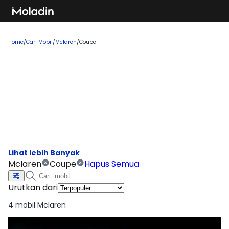
Home
/
Cari Mobil
/
Mclaren
/
Coupe
Cari Mobil Mclaren Coupe
Temukan rekomendasi mobil baru yang sedang tren dan
banyak dicari, sempurna untuk Anda yang ingin membeli
kendaraan impian!
Mclaren
Coupe
Hapus Semua
Urutkan dari
4 mobil Mclaren