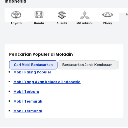
Indonesia
I
Toyota
Honda
Suzuki
Mitsubishi
Chery
Pencarian Populer di Moladin
Cari Mobil Berdasarkan
Berdasarkan Jenis Kendaraan
Ber
Mobil Paling Populer
Mobil Yang Akan Keluar di Indonesia
Mobil Terbaru
Mobil Termurah
Mobil Termahal