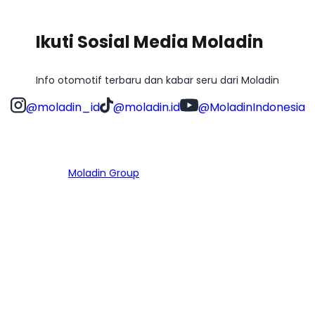
Ikuti Sosial Media Moladin
Info otomotif terbaru dan kabar seru dari Moladin
@moladin_id
@moladin.id
@MoladinIndonesia
Bagian dari
Moladin Group
MENU UTAMA
Home
Cari Mobil
Pembiayaan