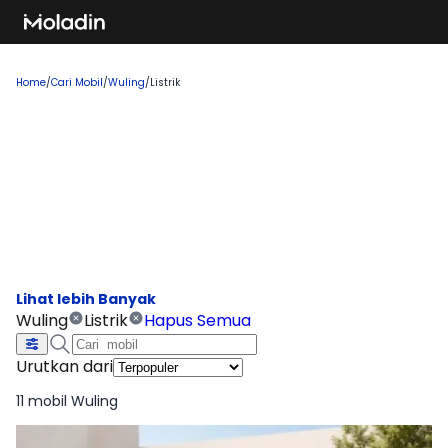
Home
/
Cari Mobil
/
Wuling
/
Listrik
Cari Mobil Wuling Listrik
Temukan rekomendasi mobil baru yang sedang tren dan
banyak dicari, sempurna untuk Anda yang ingin membeli
kendaraan impian!
Wuling
Listrik
Hapus Semua
Urutkan dari
11 mobil Wuling