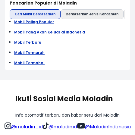
Pencarian Populer di Moladin
Cari Mobil Berdasarkan
Berdasarkan Jenis Kendaraan
Ber
Mobil Paling Populer
Mobil Yang Akan Keluar di Indonesia
Mobil Terbaru
Mobil Termurah
Mobil Termahal
Ikuti Sosial Media Moladin
Info otomotif terbaru dan kabar seru dari Moladin
@moladin_id
@moladin.id
@MoladinIndonesia