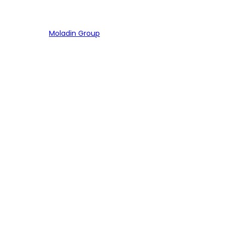
Bagian dari
Moladin Group
MENU UTAMA
Home
Cari Mobil
Pembiayaan
MoInspeksi
Artikel
MOBIL
Mobil Baru