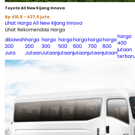
Toyota All New Kijang Innova
Rp 416,6 - 437,5 juta
Lihat Harga All New Kijang Innova
Lihat Rekomendasi Harga
harga
dibawah
harga
harga
harga
harga
harga
harga
400
200
200
300
500
600
700
800
jutaan
Juta
Jutaan
Jutaan
jutaan
jutaan
jutaan
jutaan
terbar