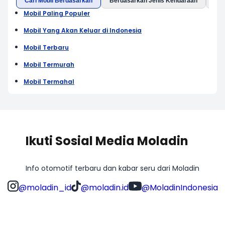
Cari Mobil Berdasarkan
Berdasarkan Jenis Kendaraan
Ber
Mobil Paling Populer
Mobil Yang Akan Keluar di Indonesia
Mobil Terbaru
Mobil Termurah
Mobil Termahal
Ikuti Sosial Media Moladin
Info otomotif terbaru dan kabar seru dari Moladin
@moladin_id
@moladin.id
@MoladinIndonesia