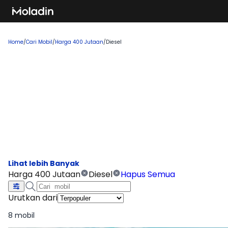
Home
/
Cari Mobil
/
Harga 400 Jutaan
/
Diesel
Cari Mobil Harga 400 Jutaan
Diesel
Temukan rekomendasi mobil baru yang sedang tren dan
banyak dicari, sempurna untuk Anda yang ingin membeli
kendaraan impian!
Harga 400 Jutaan
Diesel
Hapus Semua
Urutkan dari
8 mobil