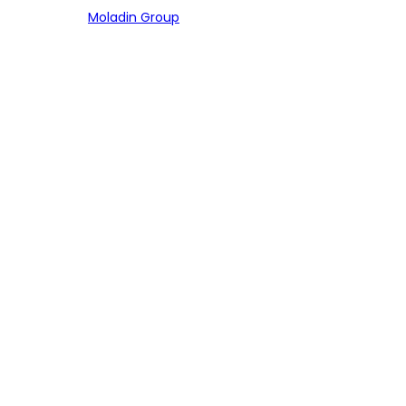
Bagian dari
Moladin Group
MENU UTAMA
Home
Cari Mobil
Pembiayaan
MoInspeksi
Artikel
MOBIL
Mobil Baru
Bandingkan Mobil