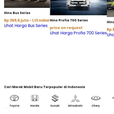
Hino Bus Series
Rp 359,6 juta - 1,13 miliar
Hino Profia 700 Series
Hin
Lihat Harga Bus Series
price on request
Rp 8
Lihat Harga Profia 700 Series
Lih
Cari Merek Mobil Baru Terpopuler di Indonesia
I
Toyota
Honda
Suzuki
Mitsubishi
Chery