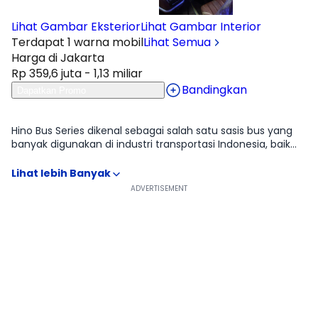
Lihat Gambar Eksterior
Lihat Gambar Interior
Terdapat 1 warna mobil
Lihat Semua
Harga di Jakarta
Rp 359,6 juta - 1,13 miliar
Bandingkan
Dapatkan Promo
Ulasan
Moladin
Hino Bus Series dikenal sebagai salah satu sasis bus yang
banyak digunakan di industri transportasi Indonesia, baik
untuk layanan antarkota, pariwisata, maupun bus kota.
Karakter utamanya terletak pada keseimbangan antara
keandalan mesin, kenyamanan perjalanan, dan
kemudahan perawatan. Desain sasisnya kokoh dengan
struktur yang dirancang untuk menopang berbagai jenis
karoseri bus, mulai dari medium hingga big bus. Dari sisi
performa, mesin diesel Hino dikenal bertenaga namun
tetap efisien, mampu memberikan torsi yang stabil saat
membawa penumpang penuh atau melintasi jalur
menanjak. Sistem suspensinya dirancang untuk menjaga
kenyamanan perjalanan jarak jauh dengan getaran yang
relatif teredam. Bagi pengemudi, posisi duduk ergonomis