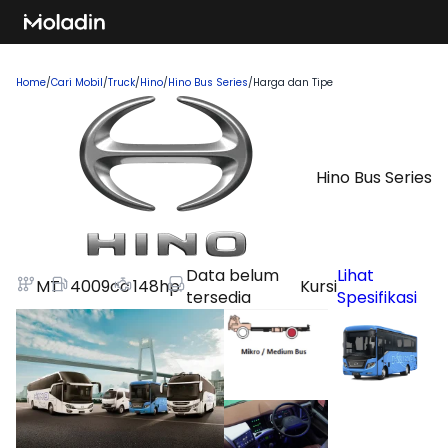
Home
/
Cari Mobil
/
Truck
/
Hino
/
Hino Bus Series
/
Harga dan Tipe
Hino Bus Series
Data belum
Lihat
MT
4009
cc
148
hp
Kursi
tersedia
Spesifikasi