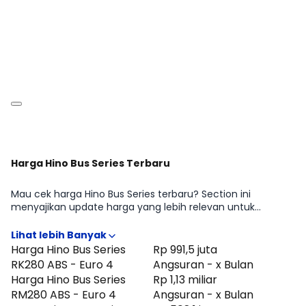
varian yang paling pas tanpa harus buka banyak sumber.
Harga Hino Bus Series Terbaru
Mau cek harga Hino Bus Series terbaru? Section ini
menyajikan update harga yang lebih relevan untuk
pertimbangan beli di periode Agustus 2026, lengkap
dengan gambaran perbedaan harga antar tipe Hino Bus
Series RK280 ABS - Euro 4, Hino Bus Series RM280 ABS - Euro
Harga Hino Bus Series
Rp 991,5 juta
4, Hino Bus Series GB150 A/T - Euro 4, Hino Bus Series AK240
RK280 ABS - Euro 4
Angsuran - x Bulan
STD - Euro 4, Hino Bus Series RK280 STD - Euro 4, Hino Bus
Harga Hino Bus Series
Rp 1,13 miliar
Series GB150 - Euro 4, Hino Bus Series GB150 L - Euro 4, Hino
RM280 ABS - Euro 4
Angsuran - x Bulan
Bus Series GB150 L A/T - Euro 4, Hino Bus Series 115 SDBL STD