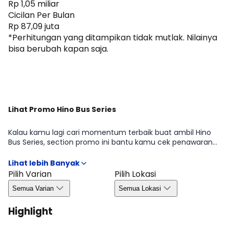
Rp 1,05 miliar
Cicilan Per Bulan
Rp 87,09 juta
*Perhitungan yang ditampikan tidak mutlak. Nilainya
bisa berubah kapan saja.
Dapatkan Promo
Lihat Promo Hino Bus Series
Kalau kamu lagi cari momentum terbaik buat ambil Hino
Bus Series, section promo ini bantu kamu cek penawaran
yang sedang tersedia di periode tertentu mulai dari benefit
untuk pembelian, kemudahan kredit, hingga bonus yang
biasanya bergantung pada wilayah dan ketersediaan.
Pilih Varian
Pilih Lokasi
Dengan begitu, kamu bisa ambil keputusan lebih efisien
Semua Varian
Semua Lokasi
tanpa melewatkan peluang promo yang relevan di Agustus
2026.
Highlight