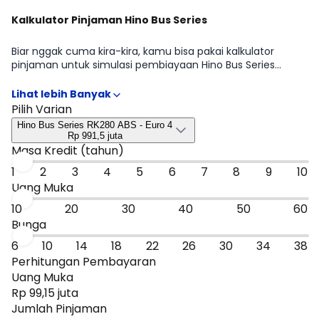
Kalkulator Pinjaman Hino Bus Series
Biar nggak cuma kira-kira, kamu bisa pakai kalkulator
pinjaman untuk simulasi pembiayaan Hino Bus Series
sesuai rencana kamu mulai dari DP, tenor, sampai estimasi
cicilan per bulan. Hasilnya bisa jadi patokan cepat untuk
menyaring tipe Hino Bus Series RK280 ABS - Euro 4, Hino Bus
Pilih Varian
Series RM280 ABS - Euro 4, Hino Bus Series GB150 A/T - Euro
Hino Bus Series RK280 ABS - Euro 4
4, Hino Bus Series AK240 STD - Euro 4, Hino Bus Series RK280
Rp 991,5 juta
STD - Euro 4, Hino Bus Series GB150 - Euro 4, Hino Bus Series
Masa Kredit (tahun)
GB150 L - Euro 4, Hino Bus Series GB150 L A/T - Euro 4, Hino
1
2
3
4
5
6
7
8
9
10
Bus Series 115 SDBL STD - Euro 4, Hino Bus Series 136 MDBL
STD - Euro 4, Hino Bus Series 115 SDB STD - Euro 4 yang
Uang Muka
paling masuk budget, sebelum kamu lanjut ke promo atau
10
20
30
40
50
60
bandingkan dengan mobil sejenis.
Bunga
6
10
14
18
22
26
30
34
38
Perhitungan Pembayaran
Uang Muka
Rp 99,15 juta
Jumlah Pinjaman