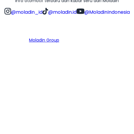
Info otomotif terbaru dan kabar seru dari Moladin
@moladin_id
@moladin.id
@MoladinIndonesia
Bagian dari
Moladin Group
MENU UTAMA
Home
Cari Mobil
Pembiayaan
MoInspeksi
Artikel