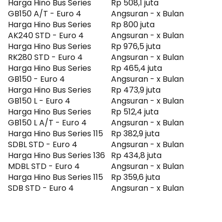
Harga Hino Bus Series
Rp 508,1 juta
- Euro 4, Hino Bus Series 136 MDBL STD - Euro 4, Hino Bus
Series 115 SDB STD - Euro 4. Cocok untuk kamu yang ingin
GB150 A/T - Euro 4
Angsuran - x Bulan
cepat tahu positioning Hino Bus Series di kelasnya sebelum
Harga Hino Bus Series
Rp 800 juta
lanjut membandingkan fitur atau menghitung
AK240 STD - Euro 4
Angsuran - x Bulan
kemampuan cicilan.
Harga Hino Bus Series
Rp 976,5 juta
RK280 STD - Euro 4
Angsuran - x Bulan
Harga Hino Bus Series
Rp 465,4 juta
GB150 - Euro 4
Angsuran - x Bulan
Harga Hino Bus Series
Rp 473,9 juta
GB150 L - Euro 4
Angsuran - x Bulan
Harga Hino Bus Series
Rp 512,4 juta
GB150 L A/T - Euro 4
Angsuran - x Bulan
Harga Hino Bus Series 115
Rp 382,9 juta
SDBL STD - Euro 4
Angsuran - x Bulan
Harga Hino Bus Series 136
Rp 434,8 juta
MDBL STD - Euro 4
Angsuran - x Bulan
Harga Hino Bus Series 115
Rp 359,6 juta
SDB STD - Euro 4
Angsuran - x Bulan